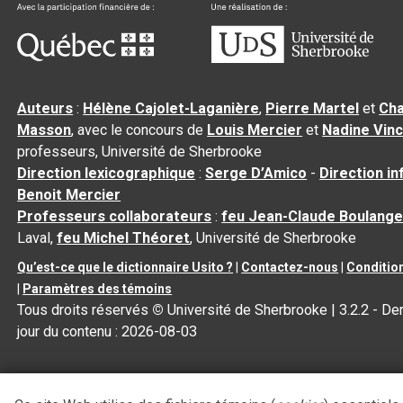
Auteurs
:
Hélène Cajolet-Laganière
,
Pierre Martel
et
Cha
Masson
, avec le concours de
Louis Mercier
et
Nadine Vin
professeurs, Université de Sherbrooke
Direction lexicographique
:
Serge D’Amico
-
Direction i
Benoit Mercier
Professeurs collaborateurs
:
feu Jean-Claude Boulange
Laval,
feu Michel Théoret
, Université de Sherbrooke
Qu’est-ce que le dictionnaire Usito ?
|
Contactez-nous
|
Condition
|
Paramètres des témoins
Tous droits réservés
©
Université de Sherbrooke |
3.2.2
- Der
jour du contenu :
2026-08-03