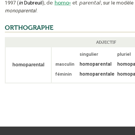
1997
(
in
Dubreuil
);
de
homo-
et
parental
;
sur le modèle
monoparental
.
ORTHOGRAPHE
ADJECTIF
singulier
pluriel
homoparental
homopa
masculin
homoparental
homoparentale
homopa
féminin