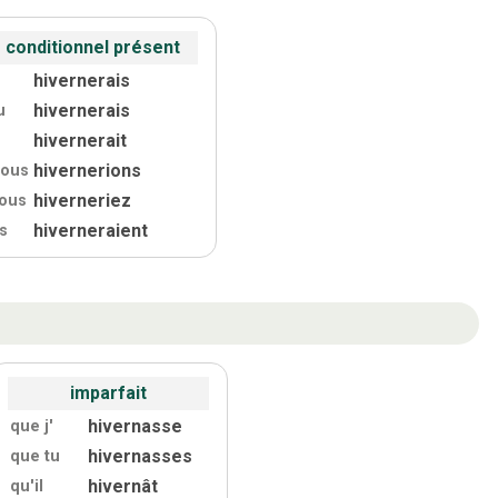
conditionnel présent
hivernerais
hivernerais
u
hivernerait
hivernerions
ous
hiverneriez
ous
hiverneraient
ls
imparfait
hivernasse
que j'
hivernasses
que tu
hivernât
qu'
il