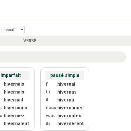
VERBE
imparfait
passé simple
hivernais
hivernai
j'
hivernais
hivernas
tu
hivernait
hiverna
il
hivernions
hivernâmes
us
nous
hiverniez
hivernâtes
s
vous
hivernaient
hivernèrent
ils