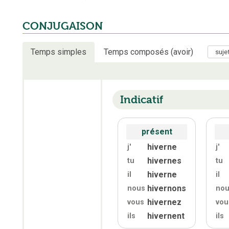
CONJUGAISON
Temps simples
Temps composés (avoir)
Indicatif
présent
hiverne
j'
j'
hivernes
tu
tu
hiverne
il
il
hivernons
nous
no
hivernez
vous
vou
hivernent
ils
ils