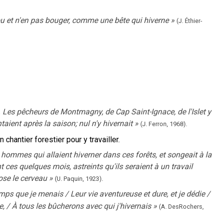
trou et n'en pas bouger, comme une bête qui hiverne
»
(J. Éthier-
. Les pêcheurs de Montmagny, de Cap Saint-Ignace, de l'Islet y
ient après la saison; nul n'y hivernait
»
(J. Ferron,
1968).
 chantier forestier pour y travailler.
s hommes qui allaient hiverner dans ces forêts, et songeait à la
nt ces quelques mois, astreints qu'ils seraient à un travail
ose le cerveau
»
(U. Paquin,
1923).
mps que je menais / Leur vie aventureuse et dure, et je dédie /
ie, / À tous les bûcherons avec qui j'hivernais
»
(A. DesRochers,