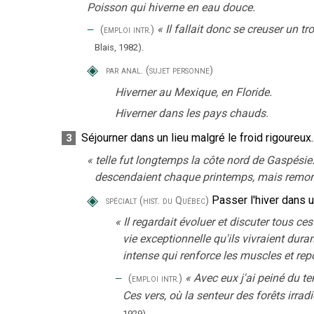
Poisson qui hiverne en eau douce.
‒
«
Il fallait donc se creuser un 
(emploi intr.)
Blais,
1982).
◈
par anal.
(sujet personne)
Hiverner au Mexique, en Floride.
Hiverner dans les pays chauds.
Séjourner dans un lieu malgré le froid rigoureux.
3
«
telle fut longtemps la côte nord de Gaspésie
descendaient chaque printemps, mais remonta
◈
Passer l'hiver dans un
spécialt
(hist. du Québec)
«
Il regardait évoluer et discuter tous ce
vie exceptionnelle qu'ils vivraient dura
intense qui renforce les muscles et rep
‒
«
Avec eux j'ai peiné du te
(emploi intr.)
Ces vers, où la senteur des forêts irrad
1929).