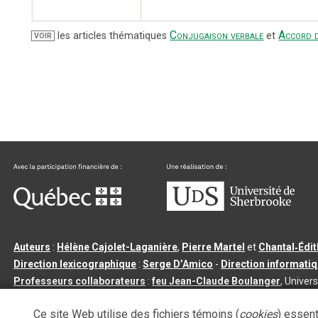
Conjugaison verbale
Accord d
les articles thématiques
et
VOIR
Auteurs
:
Hélène Cajolet-Laganière
,
Pierre Martel
et
Chantal‑Édi
Direction lexicographique
:
Serge D’Amico
-
Direction informati
Professeurs collaborateurs
:
feu Jean-Claude Boulanger
, Univers
Qu’est-ce que le dictionnaire Usito ?
|
Contactez-nous
|
Condition
Ce site Web utilise des fichiers témoins (
cookies
) essent