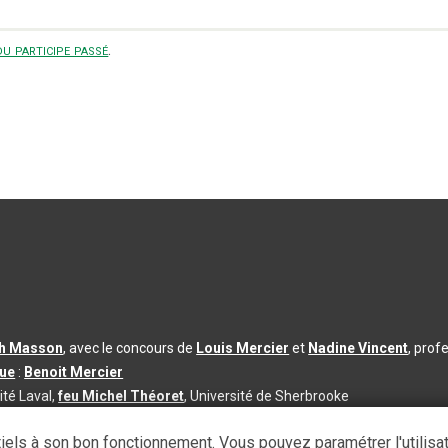
u participe passé
.
th Masson
, avec le concours de
Louis Mercier
et
Nadine Vincent
, prof
que
:
Benoit Mercier
ité Laval,
feu Michel Théoret
, Université de Sherbrooke
s d’utilisation
|
Paramètres des témoins
iels à son bon fonctionnement. Vous pouvez paramétrer l'utilisa