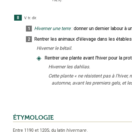
II
V. tr. dir.
Hiverner une terre
:
donner un dernier labour à une
1
Rentrer les animaux d'élevage dans les étables 
2
Hiverner le bétail.
◈
Rentrer une plante avant l'hiver pour la pro
Hiverner les dahlias.
Cette plante
«
ne résistent pas à l'hiver,
automne, avant les premiers gels, et l
ÉTYMOLOGIE
Entre 1190 et 1205
;
du latin
hivernare
.