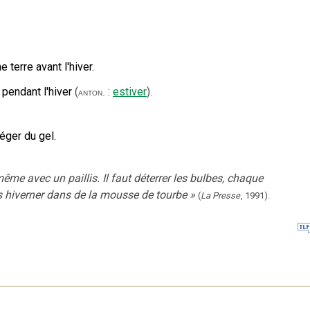
 terre avant l'hiver.
pendant l'hiver
(
:
estiver
).
anton.
téger du gel.
 même avec un paillis. Il faut déterrer les bulbes, chaque
es hiverner dans de la mousse de tourbe
»
(
La Presse
,
1991
).