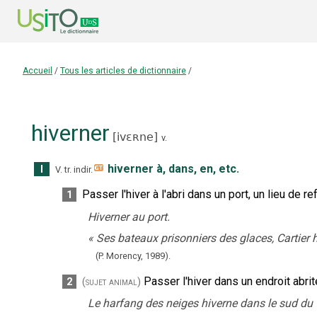
Accueil
/
Tous les articles de dictionnaire
/
hiverner
[
ivɛʀne
]
v.
hiverner à, dans, en, etc.
I
V. tr. indir.
Passer l'hiver à l'abri dans un port, un lieu de r
1
Hiverner au port.
«
Ses bateaux prisonniers des glaces, Cartier 
(
P. Morency
,
1989
).
Passer l'hiver dans un endroit abri
2
(sujet animal)
Le harfang des neiges hiverne dans le sud du 