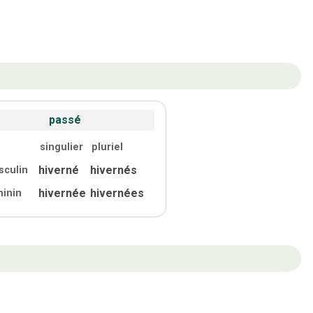
passé
singulier
pluriel
hiverné
hivernés
sculin
hivernée
hivernées
minin