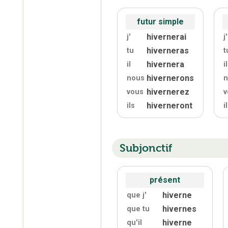
futur simple
hivernerai
j'
j'
hiverneras
tu
t
hivernera
il
il
hivernerons
nous
n
hivernerez
vous
v
hiverneront
ils
i
Subjonctif
présent
hiverne
que j'
hivernes
que tu
hiverne
qu'
il