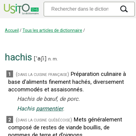
Accueil
/
Tous les articles de dictionnaire
/
hachis
[
'aʃi
]
n.
m.
Préparation culinaire à
1
(dans la cuisine française)
base d'aliments finement hachés, diversement
accommodés et assaisonnés.
Hachis de bœuf, de porc.
Hachis
parmentier
.
Mets généralement
2
(dans la cuisine québécoise)
composé de restes de viande bouillis, de
pommes de terre et d’oignons.