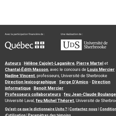
Auteurs
:
Hélène Cajolet-Laganière
,
Pierre Martel
et
Chantal‑Édith Masson
, avec le concours de
Louis Mercier
Nadine Vincent
, professeurs, Université de Sherbrooke
Direction lexicographique
:
Serge D’Amico
-
Direction
informatique
:
Benoit Mercier
Professeurs collaborateurs
:
feu Jean-Claude Boulange
Université Laval,
feu Michel Théoret
, Université de Sherbr
Qu’est-ce que le dictionnaire Usito ?
|
Contactez-nous
|
Conditio
d’utilisation
|
Paramètres des témoins