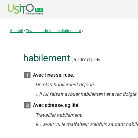
Accueil
/
Tous les articles de dictionnaire
/
habilement
[
abilmɑ̃
]
adv.
Avec finesse, ruse.
1
Un plan habilement déjoué.
«
il lui faisait avouer habilement et avec doigt
Avec adresse, agilité.
2
Travailler habilement.
Il
«
avait vu le malfaiteur s'enfuir, sautant habil