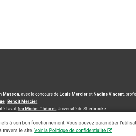
th Masson
, avec le concours de
Louis Mercier
et
Nadine Vincent
, prof
que
:
Benoit Mercier
ité Laval,
feu Michel Théoret
, Université de Sherbrooke
s d’utilisation
|
Paramètres des témoins
iels à son bon fonctionnement. Vous pouvez paramétrer l'utilisa
se à jour du contenu :
2026-08-03
 travers le site.
Voir la Politique de confidentialité