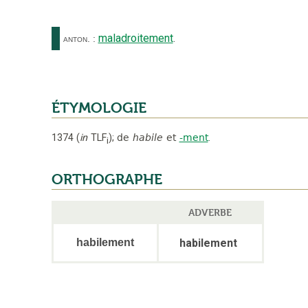
maladroitement
.
anton.
:
ÉTYMOLOGIE
1374
(
in
TLF
);
de
habile
et
-ment
.
i
ORTHOGRAPHE
ADVERBE
habilement
habilement