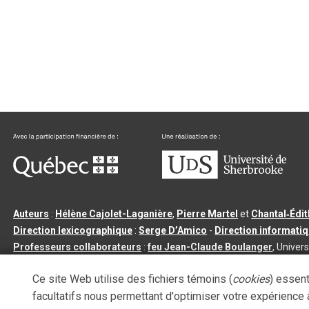
Auteurs
:
Hélène Cajolet-Laganière
,
Pierre Martel
et
Chantal‑Édi
Direction lexicographique
:
Serge D’Amico
-
Direction informati
Professeurs collaborateurs
:
feu Jean-Claude Boulanger
, Univers
Qu’est-ce que le dictionnaire Usito ?
|
Contactez-nous
|
Condition
Ce site Web utilise des fichiers témoins (
cookies
) essent
Tous droits réservés
©
Université de Sherbrooke |
3.2.2
- Dernière mi
facultatifs nous permettant d'optimiser votre expérience à