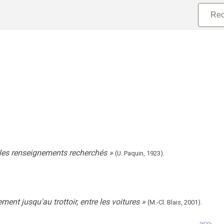
é les renseignements recherchés
»
(U. Paquin,
1923).
ement jusqu'au trottoir, entre les voitures
»
(M.-Cl. Blais,
2001).