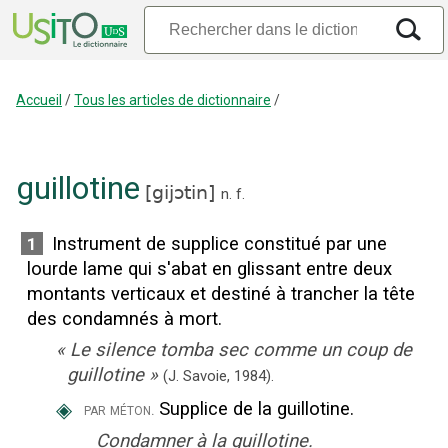
Accueil
/
Tous les articles de dictionnaire
/
guillotine
[
gijɔtin
]
n.
f.
Instrument de supplice constitué par une
1
lourde lame qui s'abat en glissant entre deux
montants verticaux et destiné à trancher la tête
des condamnés à mort.
«
Le silence tomba sec comme un coup de
guillotine
»
(J. Savoie,
1984).
◈
Supplice de la guillotine.
par méton.
Condamner à la guillotine.