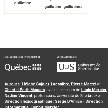
guillotine
guillotine
guillotines
Auteurs
:
Hélène Cajolet-Laganière
,
Pierre Martel
et
Chantal‑Édith Masson
, avec le concours de
Louis Mercier
Nadine Vincent
, professeurs, Université de Sherbrooke
Direction lexicographique
:
Serge D’Amico
-
Direction
informatique
:
Benoit Mercier