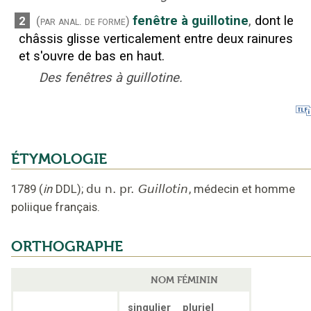
fenêtre à guillotine
,
dont le
2
(par anal. de forme)
châssis glisse verticalement entre deux rainures
et s'ouvre de bas en haut.
Des fenêtres à guillotine.
ÉTYMOLOGIE
1789
(
in
DDL
);
du n. pr.
Guillotin
,
médecin et homme
poliique français
.
ORTHOGRAPHE
NOM FÉMININ
singulier
pluriel