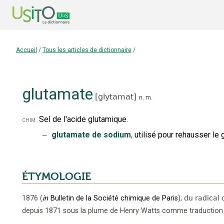
Accueil
/
Tous les articles de dictionnaire
/
glutamate
[
glytamat
]
n.
m.
Sel de l'acide glutamique.
chim.
‒
glutamate de sodium
,
utilisé pour rehausser le
ÉTYMOLOGIE
1876
(
in
Bulletin de la Société chimique de Paris
);
du radical 
depuis 1871 sous la plume de Henry Watts comme traductio