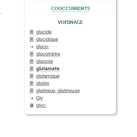
cooccurrents
Voisinage
glucide
glucidique
gluco-
glucomètre
glucose
glutamate
glutamique
gluten
glutineux, glutineuse
Gly
glyc-