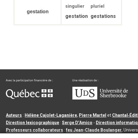
singulier
pluriel
gestation
gestation
gestations
Auteurs
:
Hélène Cajolet-Laganière
,
Pierre Martel
et
Chantal‑Édi
Direction lexicographique
:
Serge D’Amico
-
Direction informati
Professeurs collaborateurs
:
feu Jean-Claude Boulanger
, Univers