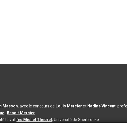
th Masson
, avec le concours de
Louis Mercier
et
Nadine Vincent
, prof
que
:
Benoit Mercier
ité Laval,
feu Michel Théoret
, Université de Sherbrooke