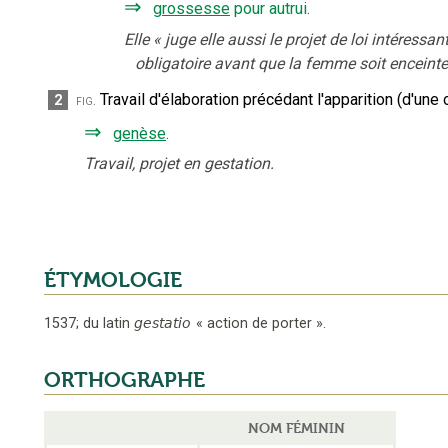
⇒
grossesse
pour autrui
.
Elle
«
juge elle aussi le projet de loi intéress
obligatoire avant que la femme soit enceinte 
Travail d'élaboration précédant l'apparition (d'une 
2
fig.
⇒
genèse
.
Travail, projet en gestation.
ÉTYMOLOGIE
1537
;
du latin
gestatio
«
action de porter
».
ORTHOGRAPHE
NOM FÉMININ