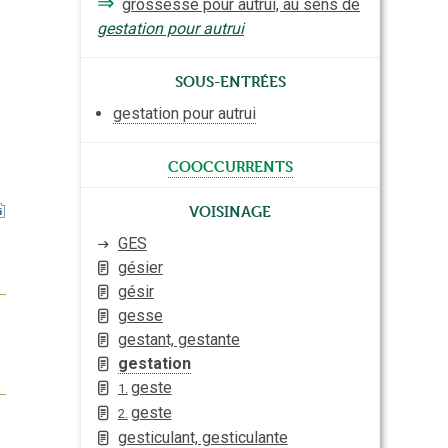
⇒
grossesse pour autrui, au sens de
gestation pour autrui
Sous-entrées
gestation pour autrui
cooccurrents
Voisinage
GES
gésier
gésir
gesse
gestant, gestante
gestation
geste
1.
geste
2.
gesticulant, gesticulante