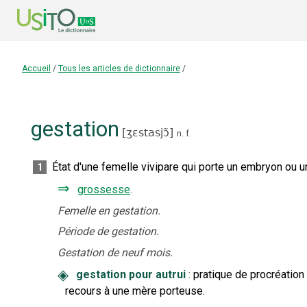
Accueil
/
Tous les articles de dictionnaire
/
gestation
[
ʒɛstasjɔ̃
]
n.
f.
État d'une femelle vivipare qui porte un embryon ou 
1
⇒
grossesse
.
Femelle en gestation.
Période de gestation.
Gestation de neuf mois.
◈
gestation pour autrui
:
pratique de procréation
recours à une mère porteuse.