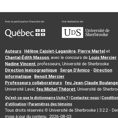
Auteurs
:
Hélène Cajolet-Laganière
,
Pierre Martel
et
Chantal‑Édith Masson
, avec le concours de
Louis Mercier
Nadine Vincent
, professeurs, Université de Sherbrooke
Direction lexicographique
:
Serge D’Amico
-
Direction
informatique
:
Benoit Mercier
Professeurs collaborateurs
:
feu Jean-Claude Boulange
Université Laval,
feu Michel Théoret
, Université de Sherbr
Qu’est-ce que le dictionnaire Usito ?
|
Contactez-nous
|
Conditio
d’utilisation
|
Paramètres des témoins
Tous droits réservés
©
Université de Sherbrooke |
3.2.2
- Der
mise à jour du contenu :
2026-08-03