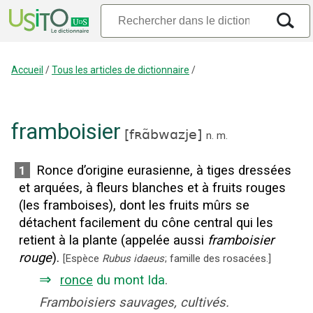
Accueil
/
Tous les articles de dictionnaire
/
framboisier
[
fʀɑ̃bwɑzje
]
n.
m.
Ronce d’origine eurasienne, à tiges dressées
1
et arquées, à fleurs blanches et à fruits rouges
(les framboises), dont les fruits mûrs se
détachent facilement du cône central qui les
retient à la plante (appelée aussi
framboisier
rouge
).
[
Espèce
Rubus idaeus
; famille des rosacées.
]
⇒
ronce
du mont Ida
.
Framboisiers sauvages, cultivés.