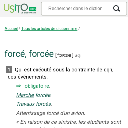
Accueil
/
Tous les articles de dictionnaire
/
forcé
,
forcée
[
fɔʀse
]
adj.
Qui est exécuté sous la contrainte de qqn,
1
des événements.
⇒
obligatoire
.
Marche
forcée
.
Travaux
forcés
.
Atterrissage forcé d'un avion.
«
En raison de ce sinistre, les étudiants sont