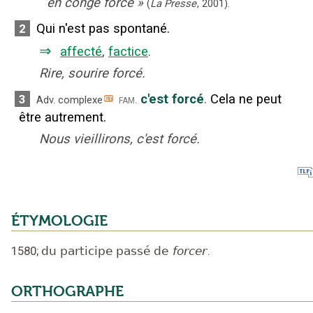
en congé forcé
»
(
La Presse
,
2001
).
Qui n'est pas spontané.
2
⇒
affecté
,
factice
.
Rire, sourire forcé.
c'est forcé
.
Cela ne peut
3
fam.
Adv. complexe
être autrement.
Nous vieillirons, c'est forcé.
ÉTYMOLOGIE
1580
;
du participe passé de
forcer
.
ORTHOGRAPHE