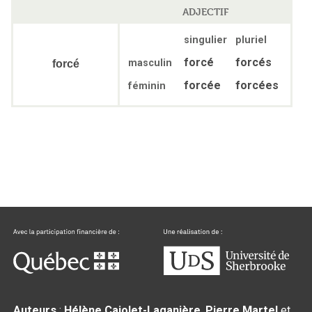
ADJECTIF
singulier
pluriel
forcé
forcés
masculin
forcé
forcée
forcées
féminin
Auteurs
:
Hélène Cajolet-Laganière
,
Pierre Martel
et