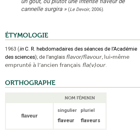
un goût, ou plutôt une intense flaveur de
cannelle surgira
»
(
Le Devoir
,
2006
).
ÉTYMOLOGIE
1963
(
in
C. R. hebdomadaires des séances de l'Académie
des sciences
);
de l'anglais
flavor/flavour
,
lui-même
emprunté à l’ancien français
fla(v)our
.
ORTHOGRAPHE
NOM FÉMININ
singulier
pluriel
flaveur
flaveur
flaveurs