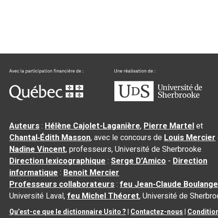
Auteurs
:
Hélène Cajolet-Laganière
,
Pierre Martel
et
Chantal‑Édith Masson
, avec le concours de
Louis Mercier
Nadine Vincent
, professeurs, Université de Sherbrooke
Direction lexicographique
:
Serge D’Amico
-
Direction
informatique
:
Benoit Mercier
Professeurs collaborateurs
:
feu Jean-Claude Boulange
Université Laval,
feu Michel Théoret
, Université de Sherbr
Qu’est-ce que le dictionnaire Usito ?
|
Contactez-nous
|
Conditio