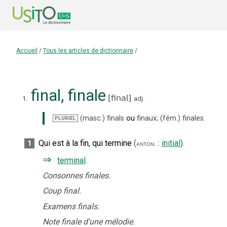
Accueil
/
Tous les articles de dictionnaire
/
final
,
finale
[
final
]
1.
adj.
(masc.)
finals
ou
finaux
;
(fém.)
finales
.
PLURIEL
Qui est à la fin, qui termine
(
:
initial
).
1
anton.
⇒
terminal
.
Consonnes finales.
Coup final.
Examens finals.
Note finale d'une mélodie.