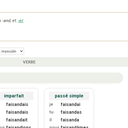
n
-and
,
et
-er
.
VERBE
imparfait
passé simple
faisandais
faisandai
je
faisandais
faisandas
tu
faisandait
faisanda
il
faisandions
faisandâmes
us
nous