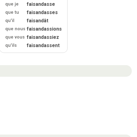
faisandasse
que je
faisandasses
que tu
faisandât
qu'
il
faisandassions
que nous
faisandassiez
que vous
faisandassent
qu'
ils