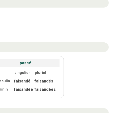
passé
singulier
pluriel
faisandé
faisandés
sculin
faisandée
faisandées
minin