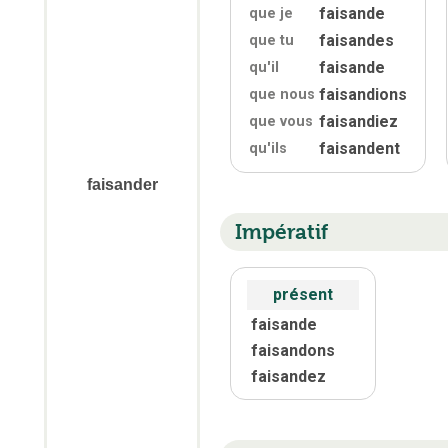
faisande
que je
faisandes
que tu
faisande
qu'
il
faisandions
que nous
faisandiez
que vous
faisandent
qu'
ils
faisander
Impératif
présent
faisande
faisandons
faisandez