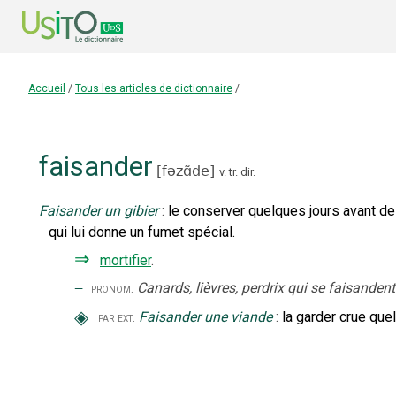
Accueil
/
Tous les articles de dictionnaire
/
faisander
[
fəzɑ̃de
]
v. tr. dir.
Faisander un gibier
:
le conserver quelques jours avant de 
qui lui donne un fumet spécial.
⇒
mortifier
.
‒
Canards, lièvres, perdrix qui se faisandent
pronom.
◈
Faisander une viande
:
la garder crue quel
par ext.