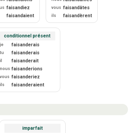
faisandiez
faisandâtes
us
vous
faisandaient
faisandèrent
ils
conditionnel présent
faisanderais
je
faisanderais
tu
faisanderait
il
faisanderions
nous
faisanderiez
vous
faisanderaient
ils
imparfait