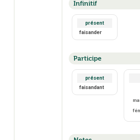
Infinitif
présent
faisander
Participe
présent
faisandant
ma
fé
Notes