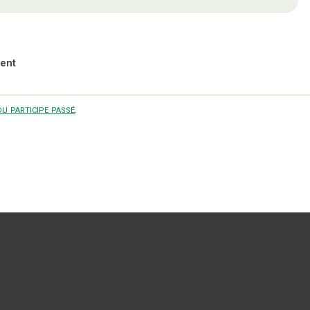
ent
u participe passé
.