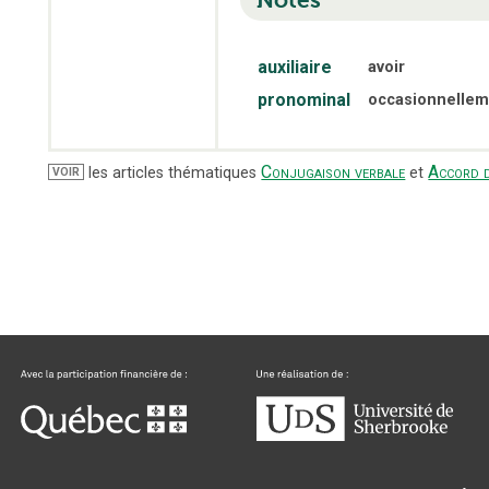
auxiliaire
avoir
pronominal
occasionnellem
Conjugaison verbale
Accord d
les articles thématiques
et
VOIR