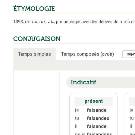
ÉTYMOLOGIE
1393
;
de
faisan
,
-d-
,
par analogie avec les dérivés de mots e
CONJUGAISON
Temps simples
Temps composés (avoir)
Indicatif
présent
faisande
je
je
faisandes
tu
tu
faisande
il
il
faisandons
nous
no