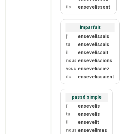
ensevelissent
ils
imparfait
ensevelissais
j'
ensevelissais
tu
ensevelissait
il
ensevelissions
nous
ensevelissiez
vous
ensevelissaient
ils
passé simple
ensevelis
j'
ensevelis
tu
ensevelit
il
ensevelîmes
nous