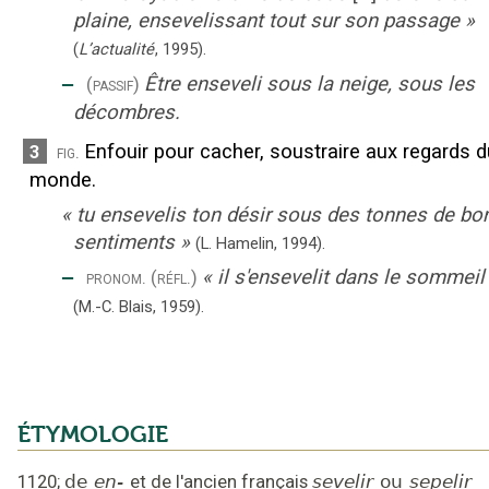
plaine, ensevelissant tout sur son passage
»
(
L’actualité
,
1995
).
‒
Être enseveli sous la neige, sous les
(passif)
décombres.
Enfouir pour cacher, soustraire aux regards d
3
fig.
monde.
«
tu ensevelis ton désir sous des tonnes de bo
sentiments
»
(L. Hamelin,
1994).
‒
«
il s'ensevelit dans le sommeil
pronom.
(réfl.)
(M.-C. Blais,
1959).
ÉTYMOLOGIE
1120
;
de
en-
et de l'ancien français
sevelir
ou
sepelir