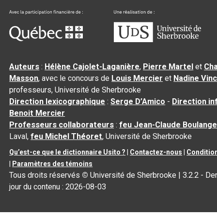
Auteurs
:
Hélène Cajolet-Laganière
,
Pierre Martel
et
Cha
Masson
, avec le concours de
Louis Mercier
et
Nadine Vin
professeurs, Université de Sherbrooke
Direction lexicographique
:
Serge D’Amico
-
Direction i
Benoit Mercier
Professeurs collaborateurs
:
feu Jean-Claude Boulange
Laval,
feu Michel Théoret
, Université de Sherbrooke
Qu’est-ce que le dictionnaire Usito ?
|
Contactez-nous
|
Condition
|
Paramètres des témoins
Tous droits réservés
©
Université de Sherbrooke |
3.2.2
- Der
jour du contenu :
2026-08-03