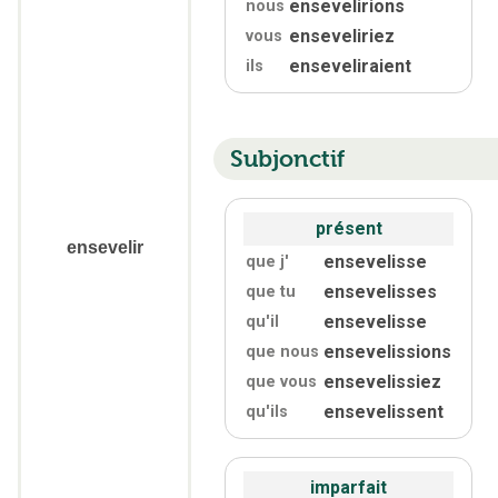
ensevelirions
nous
enseveliriez
vous
enseveliraient
ils
Subjonctif
présent
ensevelir
ensevelisse
que j'
ensevelisses
que tu
ensevelisse
qu'
il
ensevelissions
que nous
ensevelissiez
que vous
ensevelissent
qu'
ils
imparfait