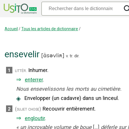
Accueil
/
Tous les articles de dictionnaire
/
ensevelir
[
ɑ̃səvliʀ
]
v. tr. dir.
Inhumer.
1
littér.
⇒
enterrer
.
Nous ensevelissons les morts au cimetière.
◈
Envelopper (un cadavre) dans un linceul.
Recouvrir entièrement.
2
(sujet chose)
⇒
engloutir
.
«
un incroyable volume de boue
[...]
déferle sur 