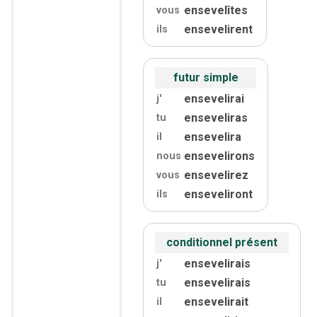
ensevelîtes
vous
ensevelirent
ils
futur simple
ensevelirai
j'
enseveliras
tu
ensevelira
il
ensevelirons
nous
ensevelirez
vous
enseveliront
ils
conditionnel présent
ensevelirais
j'
ensevelirais
tu
ensevelirait
il