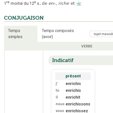
re
e
1
moitié du 12
s.
;
de
en-
,
riche
et
-ir
.
CONJUGAISON
Temps
Temps composés
simples
(avoir)
VERBE
Indicatif
présent
enrichis
j'
enrichis
tu
enrichit
il
enrichissons
nous
enrichissez
vous