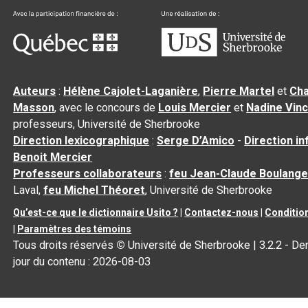
Auteurs
:
Hélène Cajolet-Laganière
,
Pierre Martel
et
Cha
Masson
, avec le concours de
Louis Mercier
et
Nadine Vin
professeurs, Université de Sherbrooke
Direction lexicographique
:
Serge D’Amico
-
Direction i
Benoit Mercier
Professeurs collaborateurs
:
feu Jean-Claude Boulange
Laval,
feu Michel Théoret
, Université de Sherbrooke
Qu’est-ce que le dictionnaire Usito ?
|
Contactez-nous
|
Condition
|
Paramètres des témoins
Tous droits réservés
©
Université de Sherbrooke |
3.2.2
- Der
jour du contenu :
2026-08-03