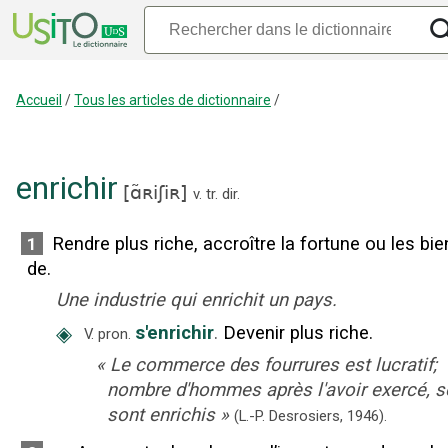
Accueil
/
Tous les articles de dictionnaire
/
enrichir
[
ɑ̃ʀiʃiʀ
]
v. tr. dir.
Rendre plus riche, accroître la fortune ou les bi
1
de.
Une industrie qui enrichit un pays.
◈
s'enrichir
.
Devenir plus riche.
V. pron.
«
Le commerce des fourrures est lucratif;
nombre d'hommes après l'avoir exercé, s
sont enrichis
»
(L.-P. Desrosiers,
1946).