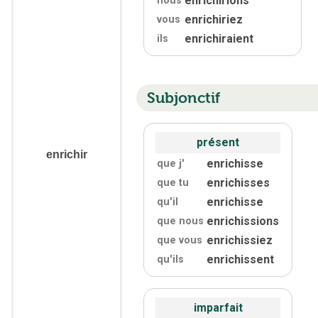
enrichirions
nous
enrichiriez
vous
enrichiraient
ils
Subjonctif
présent
enrichir
enrichisse
que j'
enrichisses
que tu
enrichisse
qu'
il
enrichissions
que nous
enrichissiez
que vous
enrichissent
qu'
ils
imparfait