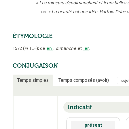
«
Les mineurs s'endimanchent et leurs belles a
‒
«
La beauté est une idée. Parfois l'idée
fig.
ÉTYMOLOGIE
1572
(
in
TLF
);
de
en-
,
dimanche
et
-er
.
i
CONJUGAISON
Temps simples
Temps composés (avoir)
Indicatif
présent