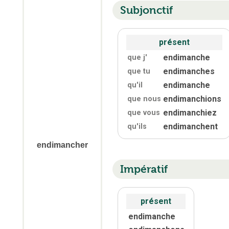
Subjonctif
présent
endimanche
que j'
endimanches
que tu
endimanche
qu'
il
endimanchions
que nous
endimanchiez
que vous
endimanchent
qu'
ils
endimancher
Impératif
présent
endimanche