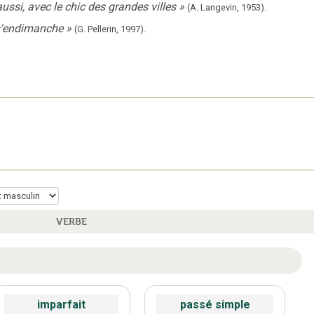
ussi, avec le chic des grandes villes
»
(A. Langevin,
1953).
 s'endimanche
»
(G. Pellerin,
1997).
VERBE
imparfait
passé simple