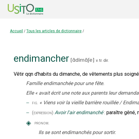
Accueil
/
Tous les articles de dictionnaire
/
endimancher
[
ɑ̃dimɑ̃ʃe
]
v. tr. dir.
Vêtir qqn d'habits du dimanche, de vêtements plus soigné
Famille endimanchée pour une fête.
Elle
«
avait écrit une note aux parents leur demand
‒
«
Viens voir la vieille barrière rouillée / Endi
fig.
‒
Avoir l'air endimanché
:
paraître gêné, 
(expression)
◈
pronom.
Ils se sont endimanchés pour sortir.