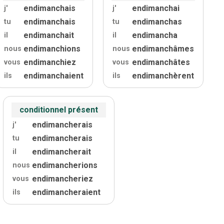
endimanchais
endimanchai
j'
j'
endimanchais
endimanchas
tu
tu
endimanchait
endimancha
il
il
endimanchions
endimanchâmes
nous
nous
endimanchiez
endimanchâtes
vous
vous
endimanchaient
endimanchèrent
ils
ils
conditionnel présent
endimancherais
j'
endimancherais
tu
endimancherait
il
endimancherions
nous
endimancheriez
vous
endimancheraient
ils