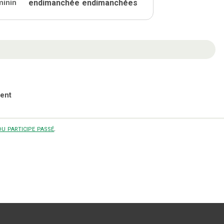
endimanchée
endimanchées
minin
ent
u participe passé
.