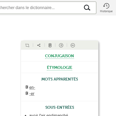
Historique
conjugaison
étymologie
Mots apparentés
en-
-er
Sous-entrées
avoir l'air endimanché