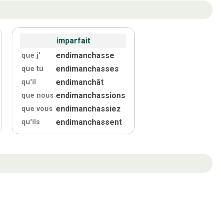
imparfait
endimanchasse
que j'
endimanchasses
que tu
endimanchât
qu'
il
endimanchassions
que nous
endimanchassiez
que vous
endimanchassent
qu'
ils