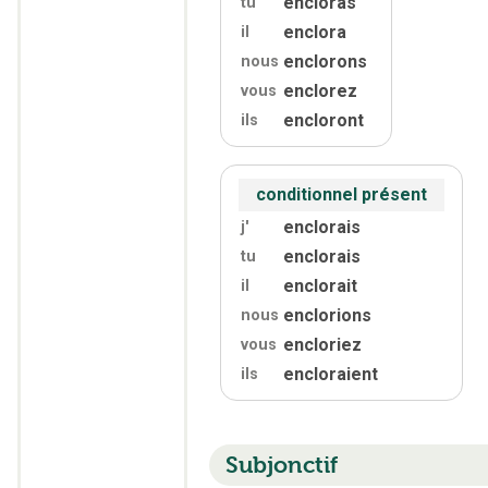
encloras
tu
enclora
il
enclorons
nous
enclorez
vous
encloront
ils
conditionnel présent
enclorais
j'
enclorais
tu
enclorait
il
enclorions
nous
encloriez
vous
encloraient
ils
Subjonctif