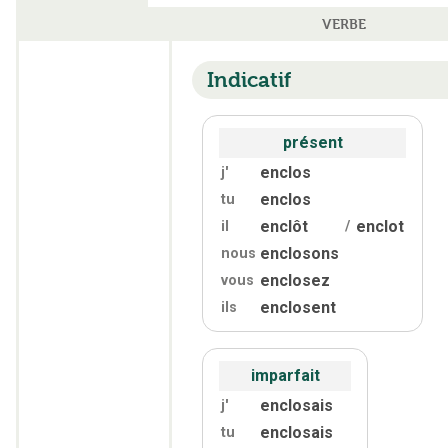
VERBE
Indicatif
présent
enclos
j'
enclos
tu
enclôt
enclot
il
/
enclosons
nous
enclosez
vous
enclosent
ils
imparfait
enclosais
j'
enclosais
tu