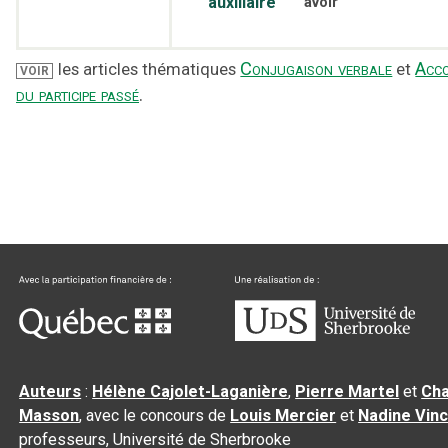
auxiliaire
avoir
Conjugaison verbale
Acc
les articles thématiques
et
VOIR
du participe passé
.
Auteurs
:
Hélène Cajolet-Laganière
,
Pierre Martel
et
Cha
Masson
, avec le concours de
Louis Mercier
et
Nadine Vin
professeurs, Université de Sherbrooke