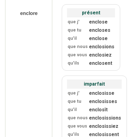
présent
enclore
enclose
que j'
encloses
que tu
enclose
qu'
il
enclosions
que nous
enclosiez
que vous
enclosent
qu'
ils
imparfait
enclosisse
que j'
enclosisses
que tu
enclosît
qu'
il
enclosissions
que nous
enclosissiez
que vous
enclosissent
qu'
ils