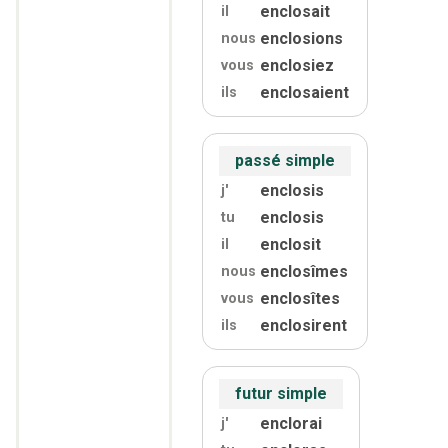
enclosait
il
enclosions
nous
enclosiez
vous
enclosaient
ils
passé simple
enclosis
j'
enclosis
tu
enclosit
il
enclosîmes
nous
enclosîtes
vous
enclosirent
ils
futur simple
enclorai
j'