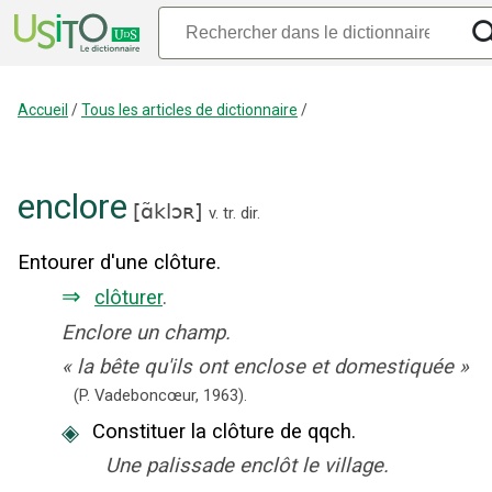
Accueil
/
Tous les articles de dictionnaire
/
enclore
[
ɑ̃klɔʀ
]
v. tr. dir.
Entourer d'une clôture.
⇒
clôturer
.
Enclore un champ.
«
la bête qu'ils ont enclose et domestiquée
»
(P. Vadeboncœur,
1963).
◈
Constituer la clôture de qqch.
Une palissade enclôt le village.