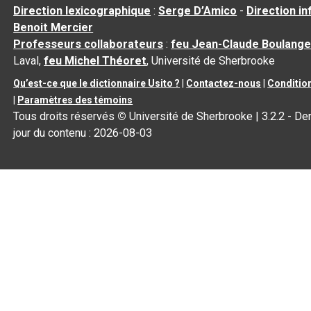
Direction lexicographique
:
Serge D’Amico
-
Direction i
Benoit Mercier
Professeurs collaborateurs
:
feu Jean-Claude Boulange
Laval,
feu Michel Théoret
, Université de Sherbrooke
Qu’est-ce que le dictionnaire Usito ?
|
Contactez-nous
|
Condition
|
Paramètres des témoins
Tous droits réservés
©
Université de Sherbrooke |
3.2.2
- Der
jour du contenu :
2026-08-03