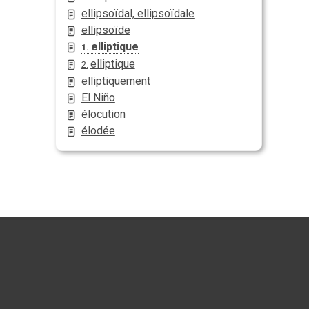
ellipsoïdal, ellipsoïdale
ellipsoïde
elliptique
1.
elliptique
2.
elliptiquement
El Niño
élocution
élodée