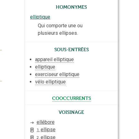
Homonymes
elliptique
Qui comporte une ou
plusieurs ellipses.
Sous-entrées
appareil elliptique
elliptique
exerciseur elliptique
vélo elliptique
cooccurrents
Voisinage
ellébore
ellipse
1.
ellipse
2.