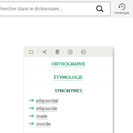
Historique
orthographe
étymologie
Synonymes
⇒
ellipsoïdal
⇒
ellipsoïde
⇒
ovale
⇒
ovoïde