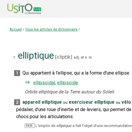
Accueil
/
Tous les articles de dictionnaire
/
elliptique
[
ɛliptik
]
1.
adj.
et
n.
m.
Qui appartient à l'ellipse
;
qui a la forme d'une ellipse.
1
⇒
ellipsoïdal
,
ellipsoïde
.
Orbite elliptique de la Terre autour du Soleil.
appareil elliptique
exerciseur elliptique
vélo 
2
ou
ou
pédalier, d’une roue d’inertie et de leviers, qui permet
chocs pour les articulations.
L'emploi de
elliptique
a fait l'objet d'une recommandation
REM.