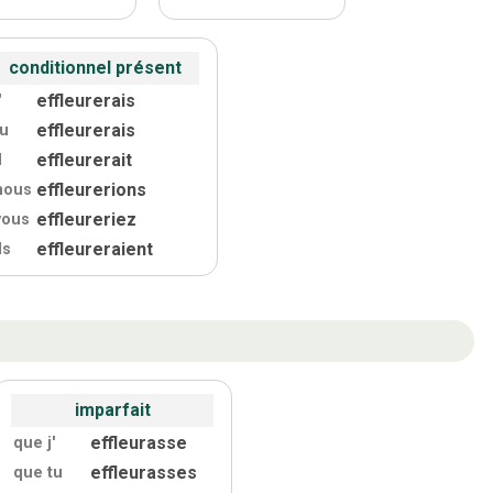
conditionnel présent
effleurerais
'
effleurerais
tu
effleurerait
l
effleurerions
nous
effleureriez
vous
effleureraient
ls
imparfait
effleurasse
que j'
effleurasses
que tu