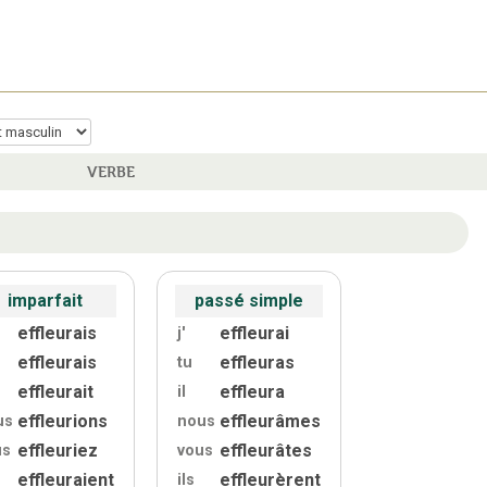
VERBE
imparfait
passé simple
effleurais
effleurai
j'
effleurais
effleuras
tu
effleurait
effleura
il
effleurions
effleurâmes
us
nous
effleuriez
effleurâtes
us
vous
effleuraient
effleurèrent
ils