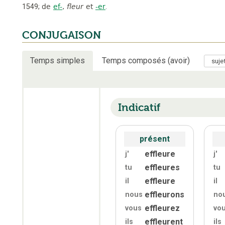
1549
;
de
ef-
,
fleur
et
-er
.
CONJUGAISON
Temps simples
Temps composés (avoir)
Indicatif
présent
effleure
j'
j'
effleures
tu
tu
effleure
il
il
effleurons
nous
no
effleurez
vous
vo
effleurent
ils
ils