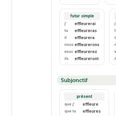
futur simple
effleurerai
j'
j
effleureras
tu
effleurera
il
i
effleurerons
nous
effleurerez
vous
effleureront
ils
i
Subjonctif
présent
effleure
que j'
effleures
que tu