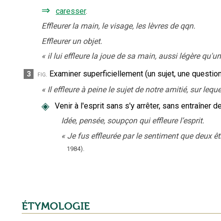
⇒
caresser
.
Effleurer la main, le visage, les lèvres de qqn.
Effleurer un objet.
«
il lui effleure la joue de sa main, aussi légère qu'u
Examiner superficiellement (un sujet, une question
3
fig.
«
Il effleure à peine le sujet de notre amitié, sur lequ
◈
Venir à l'esprit sans s'y arrêter, sans entraîner de
Idée, pensée, soupçon qui effleure l’esprit.
«
Je fus effleurée par le sentiment que deux êt
1984).
ÉTYMOLOGIE