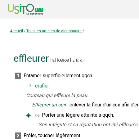
Accueil
/
Tous les articles de dictionnaire
/
effleurer
[
ɛflœʀe
]
v. tr. dir.
Entamer superficiellement qqch.
1
⇒
érafler
.
Couteau qui effleure la peau.
‒
Effleurer un cuir
:
enlever la fleur d’un cuir afin d’
◈
Porter une légère atteinte à qqch.
fig.
Son intégrité et sa réputation ont été effleurés.
Frôler, toucher légèrement.
2