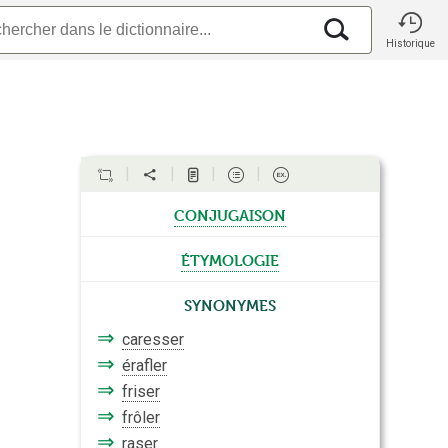
Historique
conjugaison
étymologie
Synonymes
⇒
caresser
⇒
érafler
⇒
friser
⇒
frôler
⇒
raser