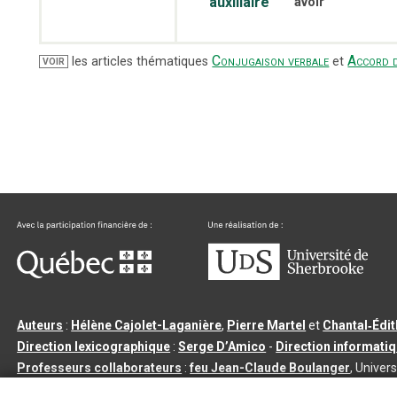
auxiliaire
avoir
Conjugaison verbale
Accord d
les articles thématiques
et
VOIR
Auteurs
:
Hélène Cajolet-Laganière
,
Pierre Martel
et
Chantal‑Édi
Direction lexicographique
:
Serge D’Amico
-
Direction informati
Professeurs collaborateurs
:
feu Jean-Claude Boulanger
, Univers
Qu’est-ce que le dictionnaire Usito ?
|
Contactez-nous
|
Condition