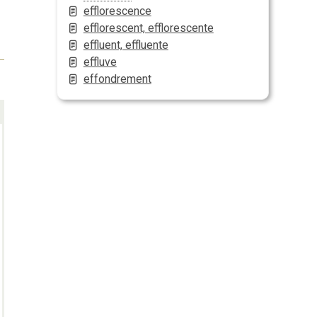
efflorescence
efflorescent, efflorescente
effluent, effluente
effluve
effondrement