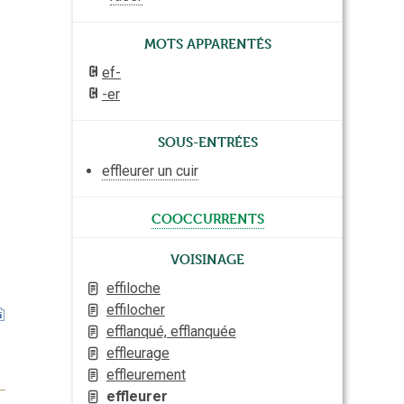
Mots apparentés
ef-
-er
Sous-entrées
effleurer un cuir
cooccurrents
Voisinage
effiloche
effilocher
efflanqué, efflanquée
effleurage
effleurement
effleurer