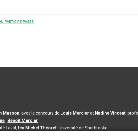
u participe passé
.
th Masson
, avec le concours de
Louis Mercier
et
Nadine Vincent
, prof
que
:
Benoit Mercier
ité Laval,
feu Michel Théoret
, Université de Sherbrooke
s d’utilisation
|
Paramètres des témoins