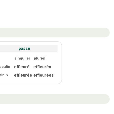
passé
singulier
pluriel
effleuré
effleurés
sculin
effleurée
effleurées
minin