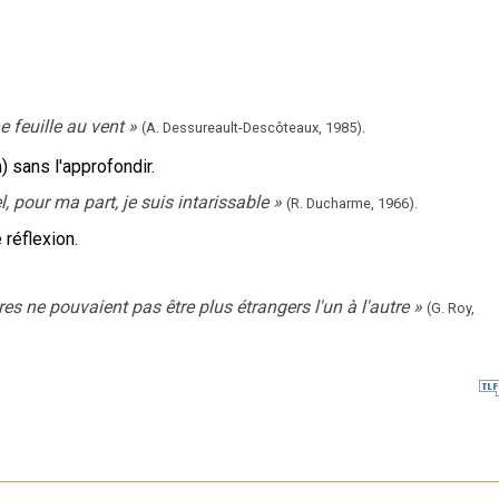
ne feuille au vent
»
(A. Dessureault-Descôteaux,
1985).
) sans l'approfondir.
el, pour ma part, je suis intarissable
»
(R. Ducharme,
1966).
 réflexion.
res ne pouvaient pas être plus étrangers l'un à l'autre
»
(G. Roy,