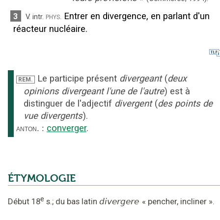
Entrer en divergence, en parlant d'un
3
phys.
V. intr.
réacteur nucléaire.
Le participe présent
divergeant
(
deux
REM.
opinions divergeant l'une de l'autre
) est à
distinguer de l'adjectif
divergent
(
des points de
vue divergents
).
converger
.
anton.
:
ÉTYMOLOGIE
e
Début 18
s.
;
du bas latin
divergere
«
pencher, incliner
».