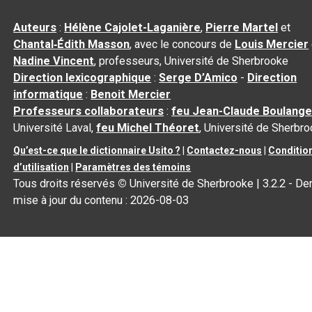
Auteurs
:
Hélène Cajolet-Laganière
,
Pierre Martel
et
Chantal‑Édith Masson
, avec le concours de
Louis Mercier
Nadine Vincent
, professeurs, Université de Sherbrooke
Direction lexicographique
:
Serge D’Amico
-
Direction
informatique
:
Benoit Mercier
Professeurs collaborateurs
:
feu Jean-Claude Boulange
Université Laval,
feu Michel Théoret
, Université de Sherbr
Qu’est-ce que le dictionnaire Usito ?
|
Contactez-nous
|
Conditio
d’utilisation
|
Paramètres des témoins
Tous droits réservés
©
Université de Sherbrooke |
3.2.2
- Der
mise à jour du contenu :
2026-08-03