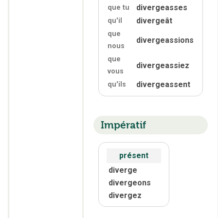
divergeasses
que tu
divergeât
qu'
il
que
divergeassions
nous
que
divergeassiez
vous
divergeassent
qu'
ils
Impératif
présent
diverge
divergeons
divergez