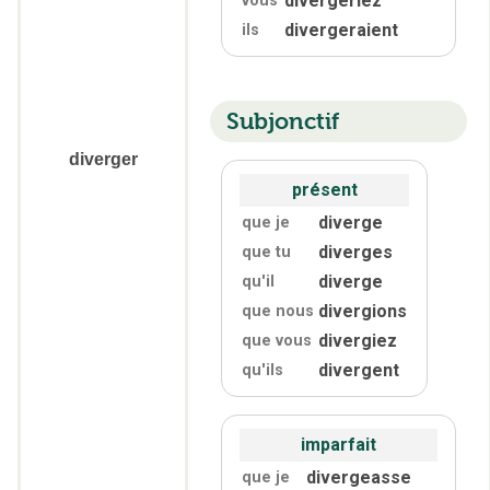
divergeriez
vous
divergeraient
ils
Subjonctif
diverger
présent
diverge
que je
diverges
que tu
diverge
qu'
il
divergions
que nous
divergiez
que vous
divergent
qu'
ils
imparfait
divergeasse
que je