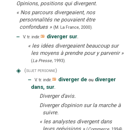
Opinions, positions qui divergent.
«
Nos parcours divergeaient, nos
personnalités ne pouvaient être
confondues
»
(M. La France,
2000).
‒
diverger sur
.
V. tr. indir.
«
les idées divergeaient beaucoup sur
les moyens à prendre pour y parvenir
»
(
La Presse
,
1993
).
◈
(sujet personne)
‒
diverger de
diverger
V. tr. indir.
ou
dans, sur
.
Diverger d'avis.
Diverger d'opinion sur la marche à
suivre.
«
les analystes divergent dans
leurs prévisions
»
(
Commerce
,
1994
).