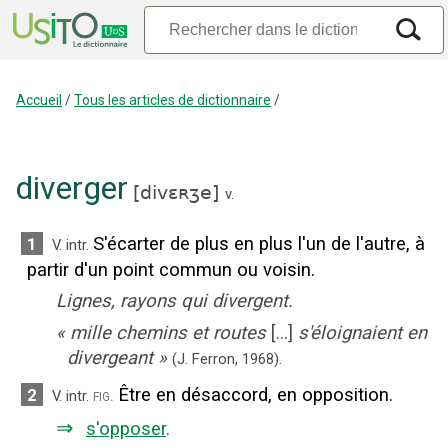
Accueil
/
Tous les articles de dictionnaire
/
diverger
[
divɛʀʒe
]
v.
S'écarter de plus en plus l'un de l'autre, à
1
V. intr.
partir d'un point commun ou voisin.
Lignes, rayons qui divergent.
«
mille chemins et routes
[...]
s'éloignaient en
divergeant
»
(J. Ferron,
1968).
Être en désaccord, en opposition.
2
fig.
V. intr.
⇒
s'opposer
.