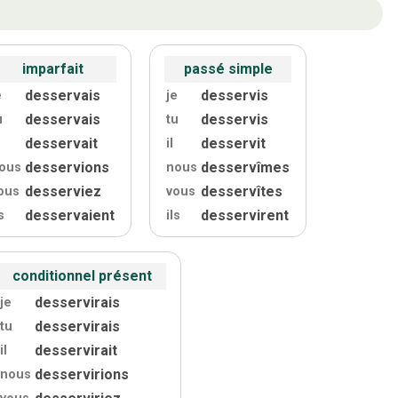
imparfait
passé simple
desservais
desservis
e
je
desservais
desservis
u
tu
desservait
desservit
il
desservions
desservîmes
ous
nous
desserviez
desservîtes
ous
vous
desservaient
desservirent
s
ils
conditionnel présent
desservirais
je
desservirais
tu
desservirait
il
desservirions
nous