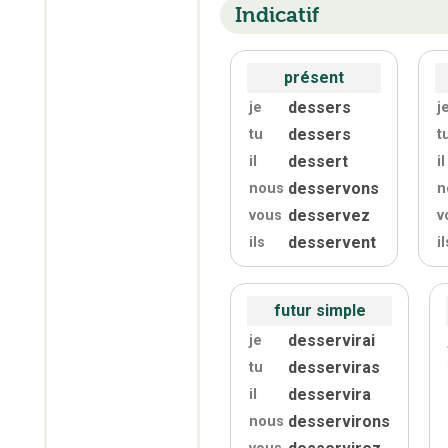
Indicatif
présent
dessers
je
j
dessers
tu
t
dessert
il
il
desservons
nous
n
desservez
vous
v
desservent
ils
il
futur simple
desservirai
je
desserviras
tu
desservira
il
desservirons
nous