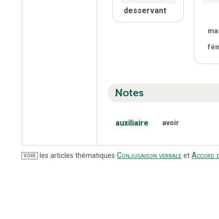
desservant
ma
fé
Notes
auxiliaire
avoir
Conjugaison verbale
Accord d
les articles thématiques
et
VOIR