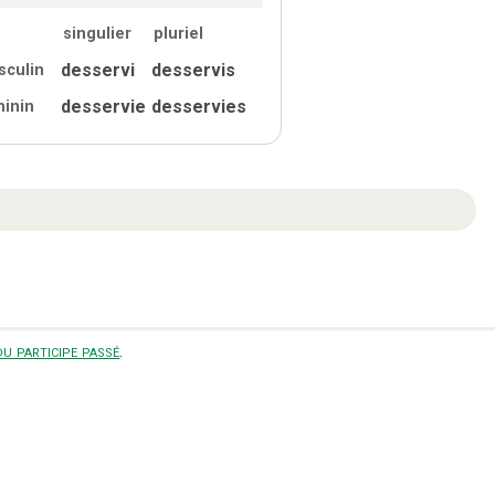
singulier
pluriel
desservi
desservis
sculin
desservie
desservies
minin
u participe passé
.