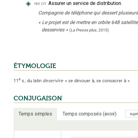
◈
Assurer un service de distribution.
par ext.
Compagnie de téléphone qui dessert plusieurs 
«
Le projet est de mettre en orbite 648 satellit
desservies
»
(
La Presse plus
,
2015
).
ÉTYMOLOGIE
e
11
s.
;
du latin
deservire
«
se dévouer à, se consacrer à
».
CONJUGAISON
Temps simples
Temps composés (avoir)