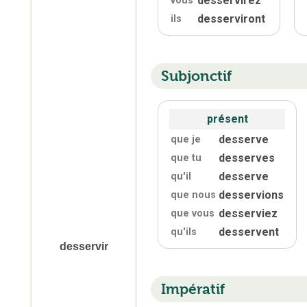
desservirez
vous
desserviront
ils
Subjonctif
présent
desserve
que je
desserves
que tu
desserve
qu'
il
desservions
que nous
desserviez
que vous
desservent
qu'
ils
desservir
Impératif