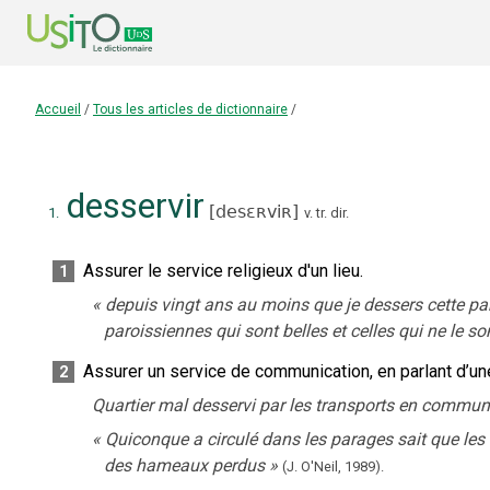
Accueil
/
Tous les articles de dictionnaire
/
desservir
[
desɛʀviʀ
]
1.
v. tr. dir.
Assurer le service religieux d'un lieu.
1
«
depuis vingt ans au moins que je dessers cette pa
paroissiennes qui sont belles et celles qui ne le so
Assurer un service de communication, en parlant d’un
2
Quartier mal desservi par les transports en commun
«
Quiconque a circulé dans les parages sait que les 
des hameaux perdus
»
(J. O'Neil,
1989).