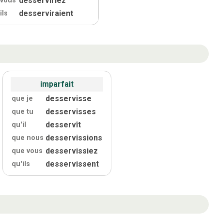
desserviriez
vous
desserviraient
ils
imparfait
desservisse
que je
desservisses
que tu
desservît
qu'
il
desservissions
que nous
desservissiez
que vous
desservissent
qu'
ils