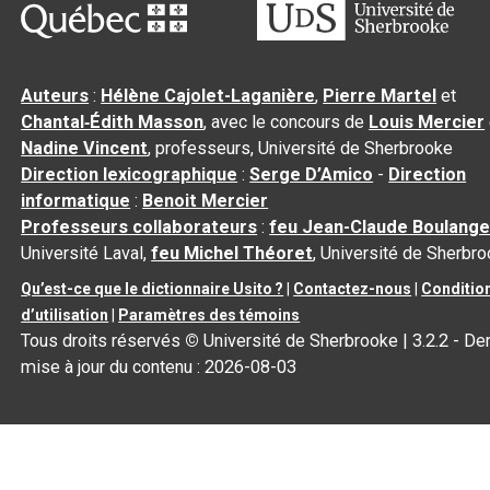
Auteurs
:
Hélène Cajolet-Laganière
,
Pierre Martel
et
Chantal‑Édith Masson
, avec le concours de
Louis Mercier
Nadine Vincent
, professeurs, Université de Sherbrooke
Direction lexicographique
:
Serge D’Amico
-
Direction
informatique
:
Benoit Mercier
Professeurs collaborateurs
:
feu Jean-Claude Boulange
Université Laval,
feu Michel Théoret
, Université de Sherbr
Qu’est-ce que le dictionnaire Usito ?
|
Contactez-nous
|
Conditio
d’utilisation
|
Paramètres des témoins
Tous droits réservés
©
Université de Sherbrooke |
3.2.2
- Der
mise à jour du contenu :
2026-08-03