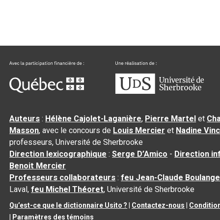
Auteurs
:
Hélène Cajolet-Laganière
,
Pierre Martel
et
Cha
Masson
, avec le concours de
Louis Mercier
et
Nadine Vin
professeurs, Université de Sherbrooke
Direction lexicographique
:
Serge D’Amico
-
Direction i
Benoit Mercier
Professeurs collaborateurs
:
feu Jean-Claude Boulange
Laval,
feu Michel Théoret
, Université de Sherbrooke
Qu’est-ce que le dictionnaire Usito ?
|
Contactez-nous
|
Condition
|
Paramètres des témoins