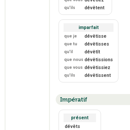
dévêtent
qu'
ils
imparfait
dévêtisse
que je
dévêtisses
que tu
dévêtît
qu'
il
dévêtissions
que nous
dévêtissiez
que vous
dévêtissent
qu'
ils
Impératif
présent
dévêts