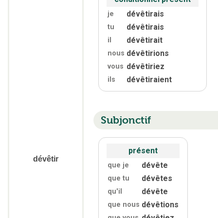
dévêtirais
je
dévêtirais
tu
dévêtirait
il
dévêtirions
nous
dévêtiriez
vous
dévêtiraient
ils
Subjonctif
présent
dévêtir
dévête
que je
dévêtes
que tu
dévête
qu'
il
dévêtions
que nous
dévêtiez
que vous