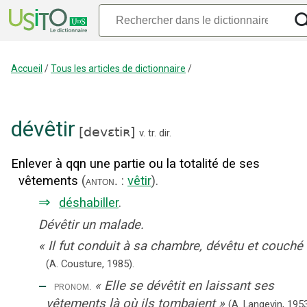
Accueil
/
Tous les articles de dictionnaire
/
dévêtir
[
devɛtiʀ
]
v. tr. dir.
Enlever à qqn une partie ou la totalité de ses
vêtements
(
:
vêtir
).
anton.
⇒
déshabiller
.
Dévêtir un malade.
«
Il fut conduit à sa chambre, dévêtu et couché
(A. Cousture,
1985).
‒
«
Elle se dévêtit en laissant ses
pronom.
vêtements là où ils tombaient
»
(A. Langevin,
1953