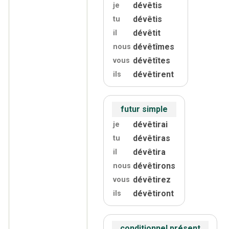
dévêtis
je
dévêtis
tu
dévêtit
il
dévêtîmes
nous
dévêtîtes
vous
dévêtirent
ils
futur simple
dévêtirai
je
dévêtiras
tu
dévêtira
il
dévêtirons
nous
dévêtirez
vous
dévêtiront
ils
conditionnel présent