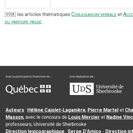
Conjugaison verbale
Acc
les articles thématiques
et
VOIR
du participe passé
.
Auteurs
:
Hélène Cajolet-Laganière
,
Pierre Martel
et
Cha
Masson
, avec le concours de
Louis Mercier
et
Nadine Vin
professeurs, Université de Sherbrooke
Direction lexicographique
:
Serge D’Amico
-
Direction i