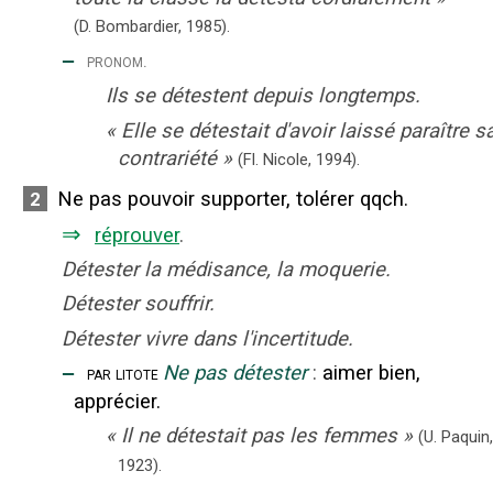
(D. Bombardier,
1985).
‒
pronom.
Ils se détestent depuis longtemps.
«
Elle se détestait d'avoir laissé paraître s
contrariété
»
(Fl. Nicole,
1994).
Ne pas pouvoir supporter, tolérer qqch.
2
⇒
réprouver
.
Détester la médisance, la moquerie.
Détester souffrir.
Détester vivre dans l'incertitude.
‒
Ne pas détester
:
aimer bien,
par litote
apprécier.
«
Il ne détestait pas les femmes
»
(U. Paquin,
1923).