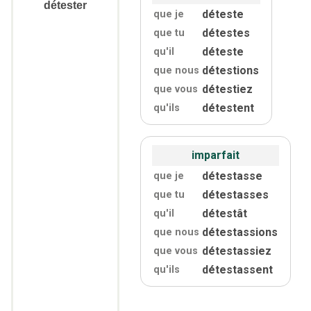
détester
déteste
que je
détestes
que tu
déteste
qu'
il
détestions
que nous
détestiez
que vous
détestent
qu'
ils
imparfait
détestasse
que je
détestasses
que tu
détestât
qu'
il
détestassions
que nous
détestassiez
que vous
détestassent
qu'
ils