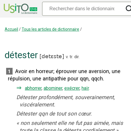
Accueil
/
Tous les articles de dictionnaire
/
détester
[
detɛste
]
v. tr. dir.
Avoir en horreur
;
éprouver une aversion, une
1
répulsion, une antipathie pour qqn, qqch.
⇒
abhorrer
,
abominer
,
exécrer
,
haïr
.
Détester profondément, souverainement,
viscéralement.
Détester qqn de tout son cœur.
«
non seulement elle ne fut pas aimée, mais
toute la classe la détesta cordialement
»