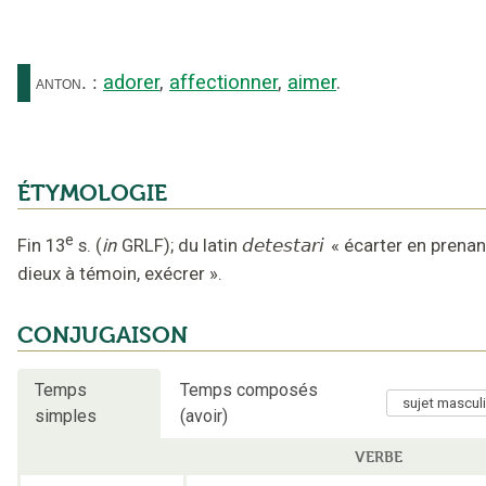
adorer
,
affectionner
,
aimer
.
anton.
:
ÉTYMOLOGIE
e
Fin 13
s.
(
in
GRLF
);
du latin
detestari
«
écarter en prenan
dieux à témoin, exécrer
».
CONJUGAISON
Temps
Temps composés
simples
(avoir)
VERBE