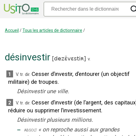
Accueil
/
Tous les articles de dictionnaire
/
désinvestir
[
dezɛ̃vɛstiʀ
]
v.
Cesser d’investir, d’entourer (un objectif
1
V. tr. dir.
militaire) de troupes.
Désinvestir une ville.
Cesser d’investir (de l’argent, des capitaux
2
V. tr. dir.
réduire ou supprimer l’investissement.
Désinvestir plusieurs millions.
‒
«
on reproche aussi aux grandes
absolt