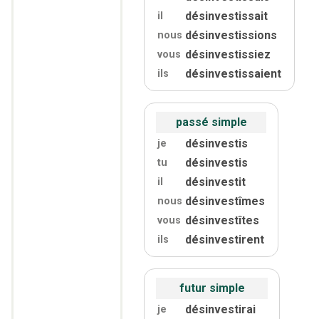
désinvestissait
il
désinvestissions
nous
désinvestissiez
vous
désinvestissaient
ils
passé simple
désinvestis
je
désinvestis
tu
désinvestit
il
désinvestîmes
nous
désinvestîtes
vous
désinvestirent
ils
futur simple
désinvestirai
je