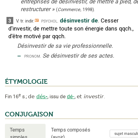
entreprises de désinvestir, de mettre à pied, d
restructurer
»
(
Commerce
,
1998
).
désinvestir de
.
Cesser
3
psychol.
V. tr. indir.
d'investir, de mettre toute son énergie dans qqch.,
d'être motivé par qqch.
Désinvestir de sa vie professionnelle.
‒
Se désinvestir de ses actes.
pronom.
ÉTYMOLOGIE
e
Fin 16
s.
;
de
dés-
,
issu de
dé-
,
et
investir
.
CONJUGAISON
Temps
Temps composés
simples
(avoir)