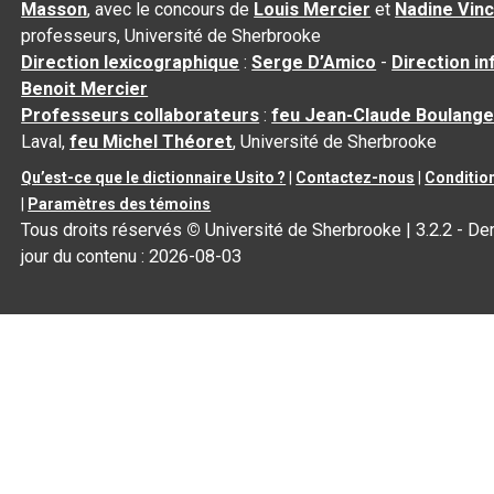
Masson
, avec le concours de
Louis Mercier
et
Nadine Vin
professeurs, Université de Sherbrooke
Direction lexicographique
:
Serge D’Amico
-
Direction i
Benoit Mercier
Professeurs collaborateurs
:
feu Jean-Claude Boulange
Laval,
feu Michel Théoret
, Université de Sherbrooke
Qu’est-ce que le dictionnaire Usito ?
|
Contactez-nous
|
Condition
|
Paramètres des témoins
Tous droits réservés
©
Université de Sherbrooke |
3.2.2
- Der
jour du contenu :
2026-08-03