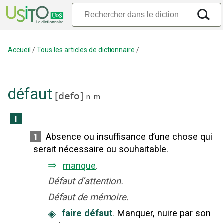
Accueil
/
Tous les articles de dictionnaire
/
défaut
[
defo
]
n.
m.
I
Absence ou insuffisance d’une chose qui
1
serait nécessaire ou souhaitable.
⇒
manque
.
Défaut d’attention.
Défaut de mémoire.
◈
faire défaut
.
Manquer, nuire par son