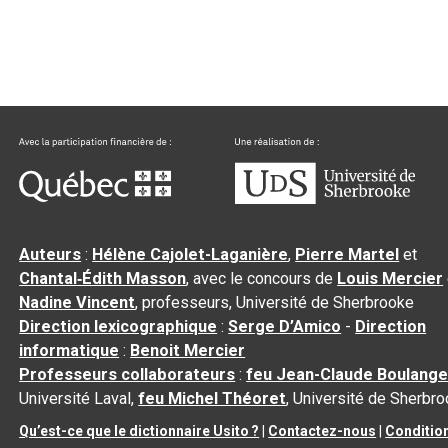
Auteurs
:
Hélène Cajolet-Laganière
,
Pierre Martel
et
Chantal‑Édith Masson
, avec le concours de
Louis Mercier
Nadine Vincent
, professeurs, Université de Sherbrooke
Direction lexicographique
:
Serge D’Amico
-
Direction
informatique
:
Benoit Mercier
Professeurs collaborateurs
:
feu Jean-Claude Boulange
Université Laval,
feu Michel Théoret
, Université de Sherbr
Qu’est-ce que le dictionnaire Usito ?
|
Contactez-nous
|
Conditio