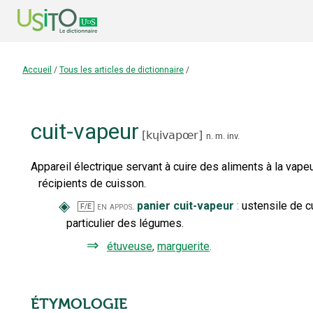
Accueil
/
Tous les articles de dictionnaire
/
cuit-vapeur
[
kɥivapœr
]
n.
m.
inv.
Appareil électrique servant à cuire des aliments à la vape
récipients de cuisson.
◈
panier cuit-vapeur
:
ustensile de c
en appos.
F/E
particulier des légumes.
⇒
étuveuse
,
marguerite
.
ÉTYMOLOGIE