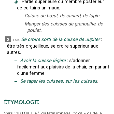
◈
Partie supérieure du membre postérieur
de certains animaux.
Cuisse de bœuf, de canard, de lapin.
Manger des cuisses de grenouille, de
poulet.
Se croire sorti de la cuisse de Jupiter
:
2
fam.
être très orgueilleux, se croire supérieur aux
autres.
‒
Avoir la cuisse légère
:
s'adonner
facilement aux plaisirs de la chair, en parlant
d'une femme.
‒
Se
taper
les cuisses, sur les cuisses
.
ÉTYMOLOGIE
Vers 1100
(
in
TLF
);
du latin impérial
coxa
«
os de la