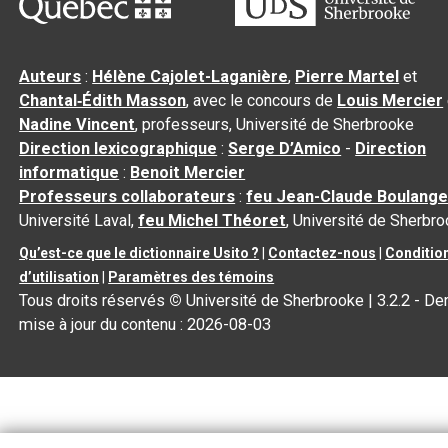
Auteurs
:
Hélène Cajolet-Laganière
,
Pierre Martel
et
Chantal‑Édith Masson
, avec le concours de
Louis Mercier
Nadine Vincent
, professeurs, Université de Sherbrooke
Direction lexicographique
:
Serge D’Amico
-
Direction
informatique
:
Benoit Mercier
Professeurs collaborateurs
:
feu Jean-Claude Boulange
Université Laval,
feu Michel Théoret
, Université de Sherbr
Qu’est-ce que le dictionnaire Usito ?
|
Contactez-nous
|
Conditio
d’utilisation
|
Paramètres des témoins
Tous droits réservés
©
Université de Sherbrooke |
3.2.2
- Der
mise à jour du contenu :
2026-08-03