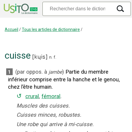
Accueil
/
Tous les articles de dictionnaire
/
cuisse
[
kɥis
]
n.
f.
(
par oppos. à
)
Partie du membre
1
jambe
inférieur comprise entre la hanche et le genou,
chez l’être humain.
↺
crural
,
fémoral
.
Muscles des cuisses.
Cuisses minces, robustes.
Une robe qui arrive à mi-cuisse.