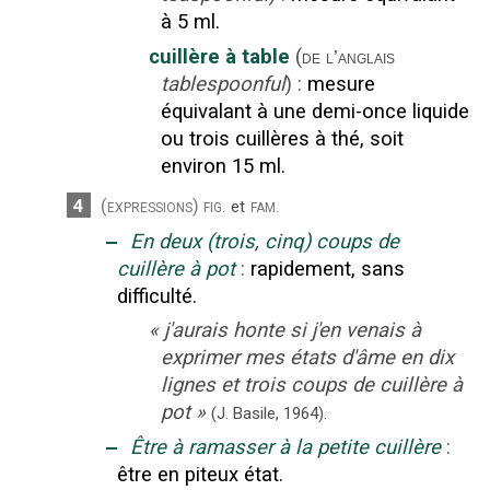
à 5 ml.
cuillère à table
(
de l’anglais
tablespoonful
)
:
mesure
équivalant à une demi-once liquide
ou trois cuillères à thé, soit
environ 15 ml.
4
(expressions)
fig.
fam.
et
‒
En deux (trois, cinq) coups de
cuillère à pot
:
rapidement, sans
difficulté.
«
j'aurais honte si j'en venais à
exprimer mes états d'âme en dix
lignes et trois coups de cuillère à
pot
»
(J. Basile,
1964).
‒
Être à ramasser à la petite cuillère
:
être en piteux état.