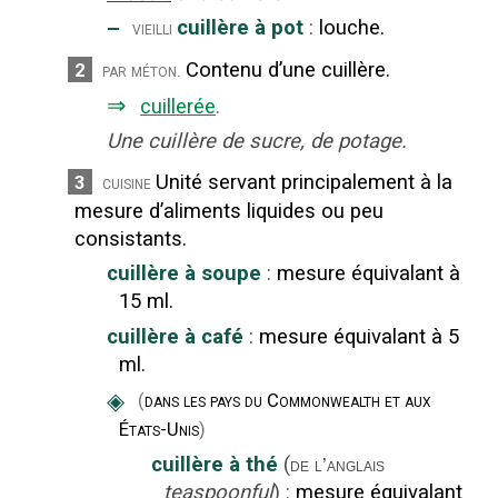
‒
cuillère à pot
:
louche.
vieilli
Contenu d’une cuillère.
2
par méton.
⇒
cuillerée
.
Une cuillère de sucre, de potage.
Unité servant principalement à la
3
cuisine
mesure d’aliments liquides ou peu
consistants.
cuillère à soupe
:
mesure équivalant à
15 ml.
cuillère à café
:
mesure équivalant à 5
ml.
◈
(
dans les pays du Commonwealth et aux
États-Unis
)
cuillère à thé
(
de l’anglais
teaspoonful
)
:
mesure équivalant