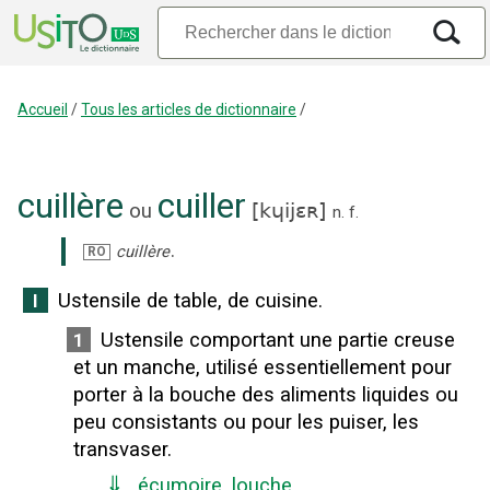
Accueil
/
Tous les articles de dictionnaire
/
cuillère
cuiller
ou
[
kɥijɛʀ
]
n.
f.
.
cuillère
RO
Ustensile de table, de cuisine.
I
Ustensile comportant une partie creuse
1
et un manche, utilisé essentiellement pour
porter à la bouche des aliments liquides ou
peu consistants ou pour les puiser, les
transvaser.
⇓
écumoire
,
louche
.