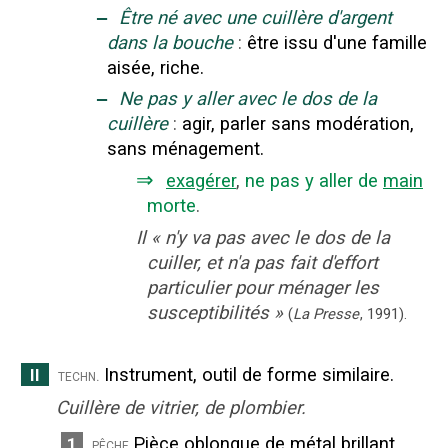
‒
Être né avec une cuillère d'argent
dans la bouche
:
être issu d'une famille
aisée, riche.
‒
Ne pas y aller avec le dos de la
cuillère
:
agir, parler sans modération,
sans ménagement.
⇒
exagérer
,
ne pas y aller de
main
morte
.
Il
«
n'y va pas avec le dos de la
cuiller, et n'a pas fait d'effort
particulier pour ménager les
susceptibilités
»
(
La Presse
,
1991
).
Instrument, outil de forme similaire.
II
techn.
Cuillère de vitrier, de plombier.
Pièce oblongue de métal brillant,
1
pêche