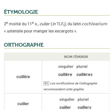
ÉTYMOLOGIE
e
e
2
moitié du 11
s.
,
culier
(
in
TLF
);
du latin
cochlearium
i
«
ustensile pour manger les escargots
».
ORTHOGRAPHE
NOM FÉMININ
singulier
pluriel
cuillère
cuillères
cuillère
Les rectifications de l’orthographe
RO
recommandent cette graphie.
singulier
pluriel
cuiller
cuiller
cuillers