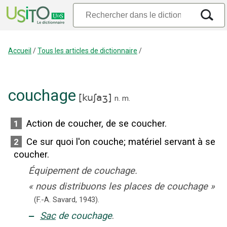
Accueil
/
Tous les articles de dictionnaire
/
couchage
[
kuʃaʒ
]
n.
m.
Action de coucher, de se coucher.
1
Ce sur quoi l'on couche
;
matériel servant à se
2
coucher.
Équipement de couchage.
«
nous distribuons les places de couchage
»
(F.-A. Savard,
1943).
‒
Sac
de couchage
.