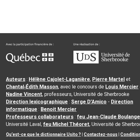
Auteurs
:
Hélène Cajolet-Laganière
,
Pierre Martel
et
Chantal‑Édith Masson
, avec le concours de
Louis Mercier
Nadine Vincent
, professeurs, Université de Sherbrooke
Direction lexicographique
:
Serge D’Amico
-
Direction
informatique
:
Benoit Mercier
Professeurs collaborateurs
:
feu Jean-Claude Boulange
Université Laval,
feu Michel Théoret
, Université de Sherbr
Qu’est-ce que le dictionnaire Usito ?
|
Contactez-nous
|
Conditio