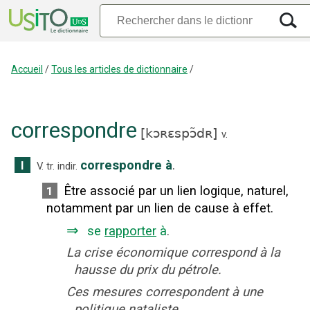
Accueil
/
Tous les articles de dictionnaire
/
correspondre
[
kɔʀɛspɔ̃dʀ
]
v.
correspondre à
.
I
V. tr. indir.
Être associé par un lien logique, naturel,
1
notamment par un lien de cause à effet.
⇒
se
rapporter
à
.
La crise économique correspond à la
hausse du prix du pétrole.
Ces mesures correspondent à une
politique nataliste.