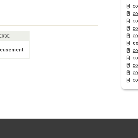
co
co
co
co
co
ERBE
c
ieusement
co
co
co
co
co