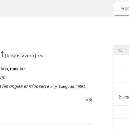
t
[
kɔ̃sjɑ̃sjøzmɑ̃
]
adv.
tion, minutie.
nt.
 les ongles et m'observe
»
(A. Langevin,
1953).
-m