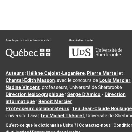
Auteurs
:
Hélène Cajolet-Laganière
,
Pierre Martel
et
Chantal‑Édith Masson
, avec le concours de
Louis Mercier
Nadine Vincent
, professeurs, Université de Sherbrooke
Direction lexicographique
:
Serge D’Amico
-
Direction
informatique
:
Benoit Mercier
Professeurs collaborateurs
:
feu Jean-Claude Boulange
Université Laval,
feu Michel Théoret
, Université de Sherbr
Qu’est-ce que le dictionnaire Usito ?
|
Contactez-nous
|
Conditio