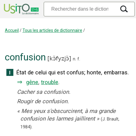
Accueil
/
Tous les articles de dictionnaire
/
confusion
[
kɔ̃fyzjɔ̃
]
n.
f.
État de celui qui est confus
;
honte, embarras.
I
⇒
gêne
,
trouble
.
Cacher sa confusion.
Rougir de confusion.
«
Mes yeux s'obscurcirent, à ma grande
confusion les larmes jaillirent
»
(J. Brault,
1984).