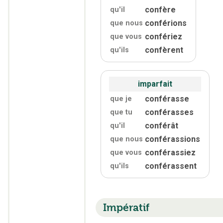
confère
qu'
il
conférions
que nous
confériez
que vous
confèrent
qu'
ils
imparfait
conférasse
que je
conférasses
que tu
conférât
qu'
il
conférassions
que nous
conférassiez
que vous
conférassent
qu'
ils
Impératif