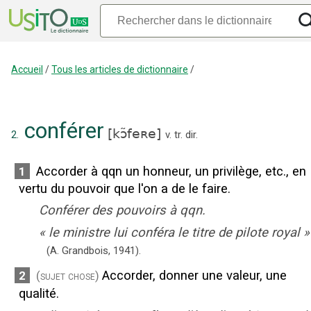
Accueil
/
Tous les articles de dictionnaire
/
conférer
[
kɔ̃feʀe
]
2.
v. tr. dir.
Accorder à qqn un honneur, un privilège, etc., en
1
vertu du pouvoir que l'on a de le faire.
Conférer des pouvoirs à qqn.
«
le ministre lui conféra le titre de pilote royal
»
(A. Grandbois,
1941).
Accorder, donner une valeur, une
2
(sujet chose)
qualité.