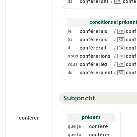
conféreront
confè
ils
/
RO
conditionnel présen
conférerais
conf
je
/
RO
conférerais
conf
tu
/
RO
conférerait
conf
il
/
RO
conférerions
conf
nous
/
RO
conféreriez
conf
vous
/
RO
conféreraient
conf
ils
/
RO
Subjonctif
présent
conférer
confère
que je
confères
que tu