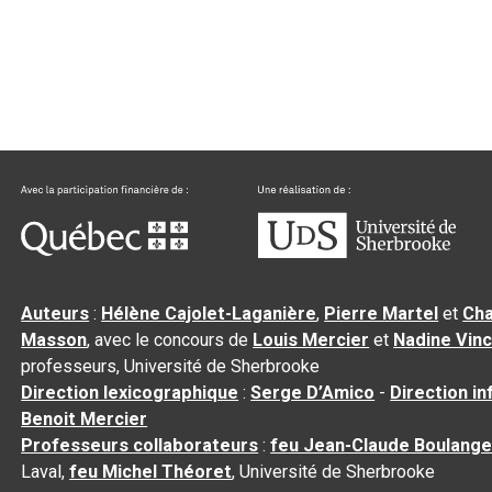
Auteurs
:
Hélène Cajolet-Laganière
,
Pierre Martel
et
Cha
Masson
, avec le concours de
Louis Mercier
et
Nadine Vin
professeurs, Université de Sherbrooke
Direction lexicographique
:
Serge D’Amico
-
Direction i
Benoit Mercier
Professeurs collaborateurs
:
feu Jean-Claude Boulange
Laval,
feu Michel Théoret
, Université de Sherbrooke