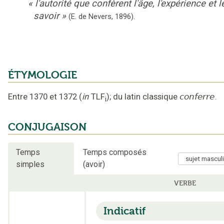
«
l'autorité que confèrent l'âge, l'expérience et l
savoir
»
(E. de Nevers,
1896).
ÉTYMOLOGIE
Entre 1370 et 1372
(
in
TLF
);
du latin classique
conferre
.
i
CONJUGAISON
Temps
Temps composés
simples
(avoir)
VERBE
Indicatif