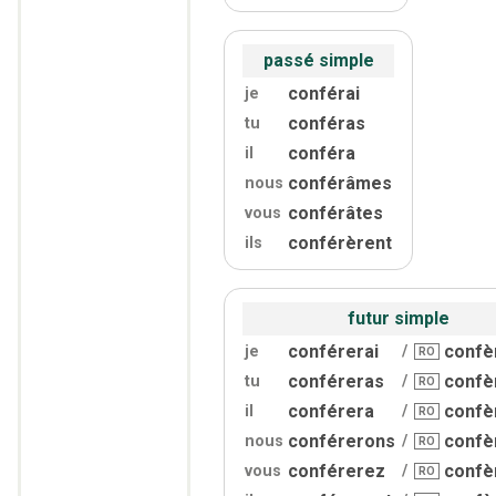
passé simple
conférai
je
conféras
tu
conféra
il
conférâmes
nous
conférâtes
vous
conférèrent
ils
futur simple
conférerai
confè
je
/
RO
conféreras
confè
tu
/
RO
conférera
confè
il
/
RO
conférerons
confè
nous
/
RO
conférerez
confè
vous
/
RO