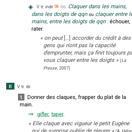
◈
Claquer dans les mains,
fig.
V. tr. indir.
dans les doigts de qqn
claquer entre l
ou
mains, entre les doigts de qqn
:
échouer,
rater.
«
on peut
[...]
accorder du crédit à des
gens qui n'ont pas la capacité
d'emprunter, mais ça finit toujours p
vous claquer entre les doigts
»
(
La
Presse
,
2007
).
II
V. tr. dir.
Donner des claques, frapper du plat de la
1
main.
⇒
gifler
,
taper
.
«
Elle claque avec vigueur le petit Eugène
qui de surprise oublie de pleurer
»
(A. Hébe