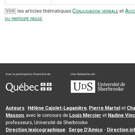
Conjugaison verbale
Acc
les articles thématiques
et
VOIR
du participe passé
.
Auteurs
:
Hélène Cajolet-Laganière
,
Pierre Martel
et
Cha
Masson
, avec le concours de
Louis Mercier
et
Nadine Vin
professeurs, Université de Sherbrooke
Direction lexicographique
:
Serge D’Amico
-
Direction i