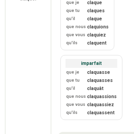
claque
que je
claques
que tu
claque
qu'
il
claquions
que nous
claquiez
que vous
claquent
qu'
ils
imparfait
claquasse
que je
claquasses
que tu
claquât
qu'
il
claquassions
que nous
claquassiez
que vous
claquassent
qu'
ils