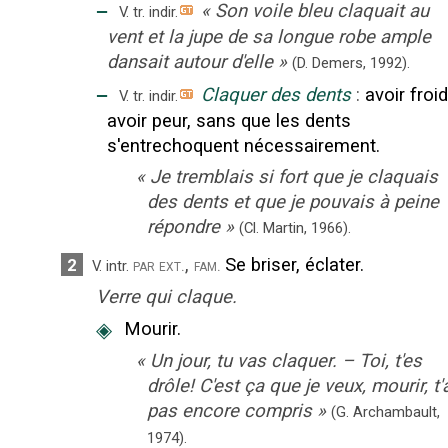
‒
«
Son voile bleu claquait au
V. tr. indir.
vent et la jupe de sa longue robe ample
dansait autour d'elle
»
(D. Demers,
1992).
‒
Claquer des dents
:
avoir froid
V. tr. indir.
avoir peur, sans que les dents
s'entrechoquent nécessairement.
«
Je tremblais si fort que je claquais
des dents et que je pouvais à peine
répondre
»
(Cl. Martin,
1966).
,
Se briser, éclater.
2
par ext.
fam.
V. intr.
Verre qui claque.
◈
Mourir.
«
Un jour, tu vas claquer. – Toi, t'es
drôle! C'est ça que je veux, mourir, t'
pas encore compris
»
(G. Archambault,
1974).