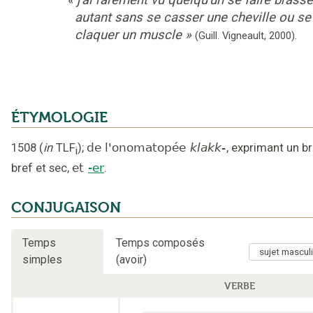
autant sans se casser une cheville ou se
claquer un muscle
»
(Guill. Vigneault,
2000).
ÉTYMOLOGIE
1508
(
in
TLF
);
de l'onomatopée
klakk-
,
exprimant un br
i
bref et sec
,
et
-er
.
CONJUGAISON
Temps
Temps composés
simples
(avoir)
VERBE