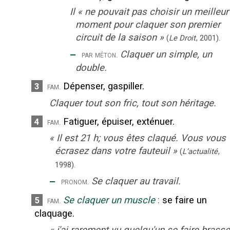
Il
«
ne pouvait pas choisir un meilleur
moment pour claquer son premier
circuit de la saison
»
(
Le Droit
,
2001
).
‒
Claquer un simple, un
par méton.
double.
Dépenser, gaspiller.
3
fam.
Claquer tout son fric, tout son héritage.
Fatiguer, épuiser, exténuer.
4
fam.
«
Il est 21 h; vous êtes claqué. Vous vous
écrasez dans votre fauteuil
»
(
L’actualité
,
1998
).
‒
Se claquer au travail.
pronom.
Se claquer un muscle
:
se faire un
5
fam.
claquage.
«
j'ai rarement vu quelqu'un se faire brasse