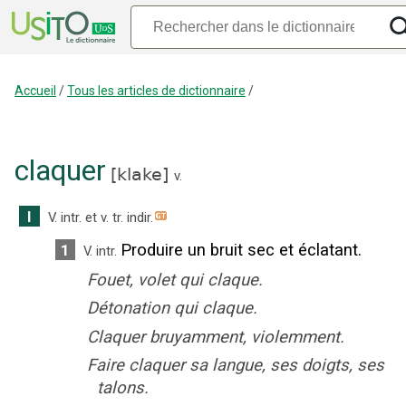
Accueil
/
Tous les articles de dictionnaire
/
claquer
[
klake
]
v.
I
V. intr.
et
v. tr. indir.
Produire un bruit sec et éclatant.
1
V. intr.
Fouet, volet qui claque.
Détonation qui claque.
Claquer bruyamment, violemment.
Faire claquer sa langue, ses doigts, ses
talons.