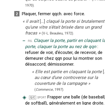
1970).
Plaquer, fermer qqch. avec force.
2
«
il avait
[...]
claqué la porte si brutalement
qu'une vitre s'était brisée dans un grand
fracas
»
(V.-L. Beaulieu,
1972).
‒
Claquer la porte, partir en claquant l
fig.
porte, claquer la porte au nez de qqn
:
refuser de voir, d'écouter, de recevoir, de
demeurer chez qqn pour lui montrer son
désaccord
;
démissionner.
«
Elle est partie en claquant la porte
[.
au cœur d'une controverse sur la
couverture de la campagne
»
(
Commerce
,
1997
).
◈
Frapper une balle (de baseball
sport
Q/C
de softball), généralement en ligne droite.