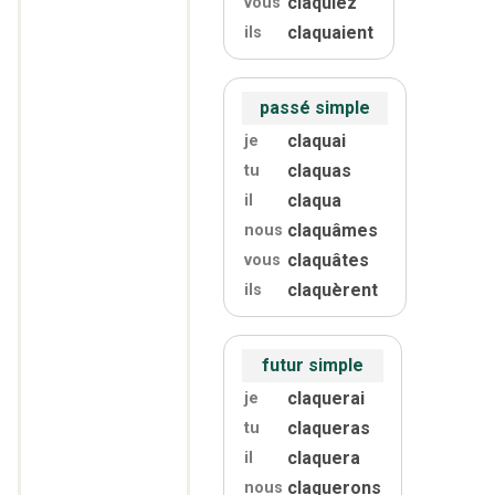
claquiez
vous
claquaient
ils
passé simple
claquai
je
claquas
tu
claqua
il
claquâmes
nous
claquâtes
vous
claquèrent
ils
futur simple
claquerai
je
claqueras
tu
claquera
il
claquerons
nous