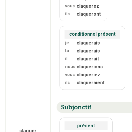
claquerez
vous
claqueront
ils
conditionnel présent
claquerais
je
claquerais
tu
claquerait
il
claquerions
nous
claqueriez
vous
claqueraient
ils
Subjonctif
présent
claquer