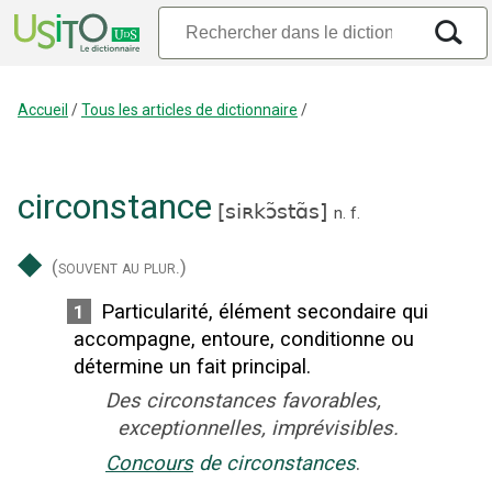
Accueil
/
Tous les articles de dictionnaire
/
circonstance
[
siʀkɔ̃stɑ̃s
]
n.
f.
◆
(souvent au plur.)
Particularité, élément secondaire qui
1
accompagne, entoure, conditionne ou
détermine un fait principal.
Des circonstances favorables,
exceptionnelles, imprévisibles.
Concours
de circonstances
.