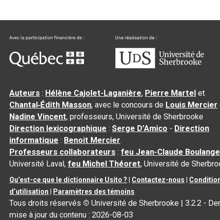
Auteurs
:
Hélène Cajolet-Laganière
,
Pierre Martel
et
Chantal‑Édith Masson
, avec le concours de
Louis Mercier
Nadine Vincent
, professeurs, Université de Sherbrooke
Direction lexicographique
:
Serge D’Amico
-
Direction
informatique
:
Benoit Mercier
Professeurs collaborateurs
:
feu Jean-Claude Boulange
Université Laval,
feu Michel Théoret
, Université de Sherbr
Qu’est-ce que le dictionnaire Usito ?
|
Contactez-nous
|
Conditio
d’utilisation
|
Paramètres des témoins
Tous droits réservés
©
Université de Sherbrooke |
3.2.2
- Der
mise à jour du contenu :
2026-08-03