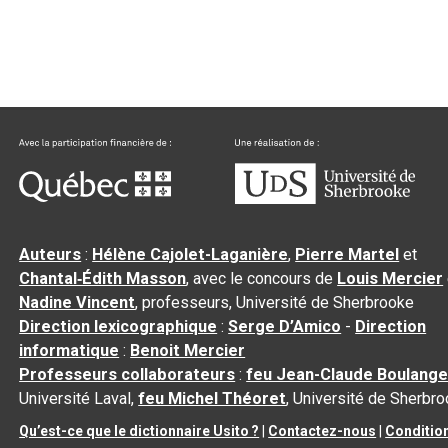
Auteurs
:
Hélène Cajolet-Laganière
,
Pierre Martel
et
Chantal‑Édith Masson
, avec le concours de
Louis Mercier
Nadine Vincent
, professeurs, Université de Sherbrooke
Direction lexicographique
:
Serge D’Amico
-
Direction
informatique
:
Benoit Mercier
Professeurs collaborateurs
:
feu Jean-Claude Boulange
Université Laval,
feu Michel Théoret
, Université de Sherbr
Qu’est-ce que le dictionnaire Usito ?
|
Contactez-nous
|
Conditio