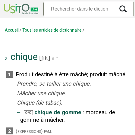
Accueil
/
Tous les articles de dictionnaire
/
chique
[
ʃik
]
2.
n.
f.
Produit destiné à être mâché
;
produit mâché.
1
Prendre, se tailler une chique.
Mâcher une chique.
Chique (de tabac).
‒
chique de gomme
:
morceau de
Q/C
gomme à mâcher.
2
(expressions)
fam.