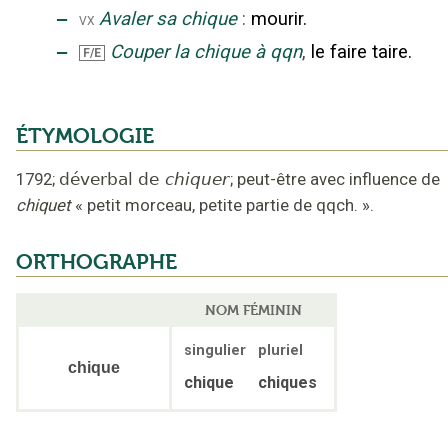
‒
Avaler sa chique
:
mourir.
vx
‒
Couper la chique à qqn
,
le faire taire.
F/E
ÉTYMOLOGIE
1792
;
déverbal de
chiquer
;
peut-être avec influence de
chiquet
« petit morceau, petite partie de qqch. »
.
ORTHOGRAPHE
NOM FÉMININ
singulier
pluriel
chique
chique
chiques