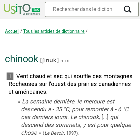
Accueil
/
Tous les articles de dictionnaire
/
chinook
[
ʃinuk
]
n.
m.
Vent chaud et sec qui souffle des montagnes
1
Rocheuses sur l'ouest des prairies canadiennes
et américaines.
«
La semaine dernière, le mercure est
descendu à - 35 °C, pour remonter à - 6 °C
ces derniers jours. Le chinook,
[...]
qui
descend des sommets, y est pour quelque
chose
»
(
Le Devoir
,
1997
).