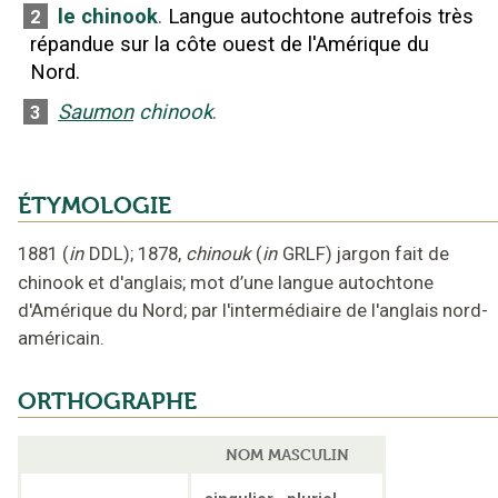
le chinook
.
Langue autochtone autrefois très
2
répandue sur la côte ouest de l'Amérique du
Nord.
Saumon
chinook
.
3
ÉTYMOLOGIE
1881
(
in
DDL
);
1878
,
chinouk
(
in
GRLF
)
jargon fait de
chinook et d'anglais
;
mot d’une langue autochtone
d'Amérique du Nord
;
par l'intermédiaire de l'anglais nord-
américain
.
ORTHOGRAPHE
NOM MASCULIN