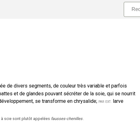
uée de divers segments, de couleur très variable et parfois
attes et de glandes pouvant sécréter de la soie, qui se nourrit
n développement, se transforme en chrysalide
;
larve
par ext.
 à scie sont plutôt appelées
fausses-chenilles
.