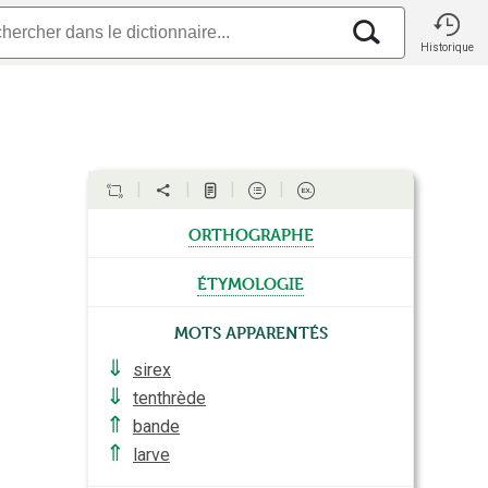
Historique
orthographe
étymologie
Mots apparentés
⇓
sirex
⇓
tenthrède
⇑
bande
⇑
larve