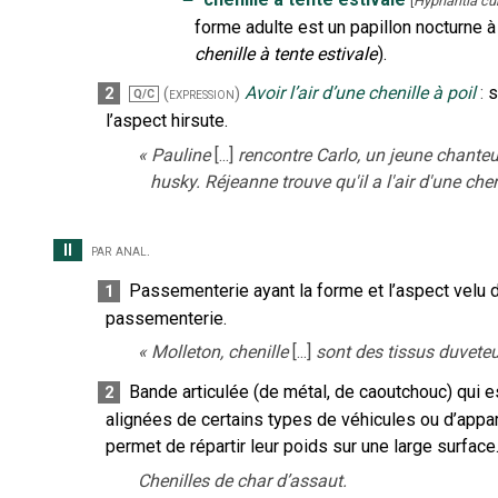
[
Hyphantia cu
forme adulte est un papillon nocturne à
chenille à tente estivale
).
Avoir l’air d’une chenille à poil
:
s
2
(expression)
Q/C
l’aspect hirsute.
«
Pauline
[...]
rencontre Carlo, un jeune chanteu
husky. Réjeanne trouve qu'il a l'air d'une chen
II
par anal.
Passementerie ayant la forme et l’aspect velu d
1
passementerie.
«
Molleton, chenille
[...]
sont des tissus duveteux
Bande articulée (de métal, de caoutchouc) qui e
2
alignées de certains types de véhicules ou d’appare
permet de répartir leur poids sur une large surface
Chenilles de char d’assaut.