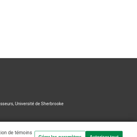
esseurs, Université de Sherbrooke
tion de témoins
Gérer les paramètres
Autoriser tout