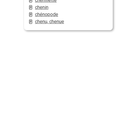
chenillette
chenin
chénopode
chenu, chenue