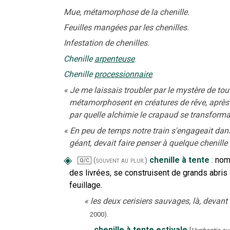
Mue, métamorphose de la chenille.
Feuilles mangées par les chenilles.
Infestation de chenilles.
Chenille
arpenteuse
.
Chenille
processionnaire
.
«
Je me laissais troubler par le mystère de tou
métamorphosent en créatures de rêve, après
par quelle alchimie le crapaud se transformai
«
En peu de temps notre train s'engageait dans 
géant, devait faire penser à quelque chenille 
◈
chenille à tente
:
nom
(souvent au plur.)
Q/C
des livrées, se construisent de grands abris 
feuillage.
«
les deux cerisiers sauvages, là, devant l
2000
).
‒
chenille à tente estivale