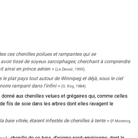
tes ces chenilles poilues et rampantes qui se
 avoir tissé de soyeux sarcophages; cherchant à comprendre
t ainsi en prince aérien
»
(
Le Devoir
,
1995
).
le plat pays tout autour de Winnipeg et déjà, sous le ciel
noire rampant dans l'infini
»
(G. Roy,
1984).
 donné aux chenilles velues et grégaires qui, comme celles
de fils de soie dans les arbres dont elles ravagent le
a baie vitrée, étaient infestés de chenilles à tente
»
(
P. Morency
,
:
chenille de ce type, d’origine nord-américaine, dont la