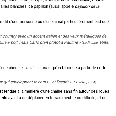
nea
]
 ailes blanches
;
ce papillon (aussi appelé
papillon de la
e dit d’une personne ou d’un animal particulièrement laid ou à
r country avec un accent italien et des yeux métalliques de
ille à poil, mais Carlo plaît plutôt à Pauline
»
(
La Presse
,
1998
).
’une chenille
;
tissu qu’on fabrique à partir de cette
par méton.
 qui enveloppent le corps... et l'esprit
»
(
Le Soleil
,
2004
).
st tendue à la manière d’une chaîne sans fin autour des roues
ils ayant à se déplacer en terrain meuble ou difficile, et qui
.