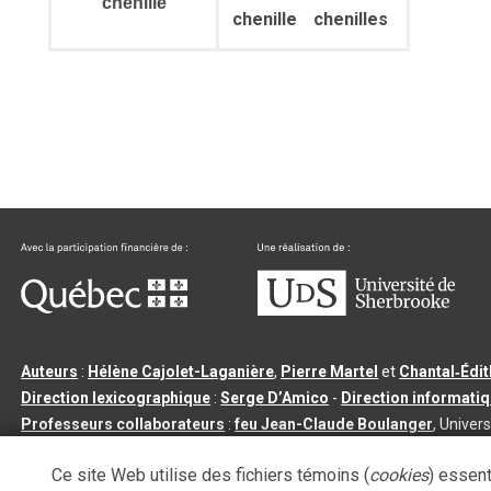
chenille
chenille
chenilles
Auteurs
:
Hélène Cajolet-Laganière
,
Pierre Martel
et
Chantal‑Édi
Direction lexicographique
:
Serge D’Amico
-
Direction informati
Professeurs collaborateurs
:
feu Jean-Claude Boulanger
, Univers
Qu’est-ce que le dictionnaire Usito ?
|
Contactez-nous
|
Condition
Ce site Web utilise des fichiers témoins (
cookies
) essent
Tous droits réservés
©
Université de Sherbrooke |
3.2.2
- Dernière mi