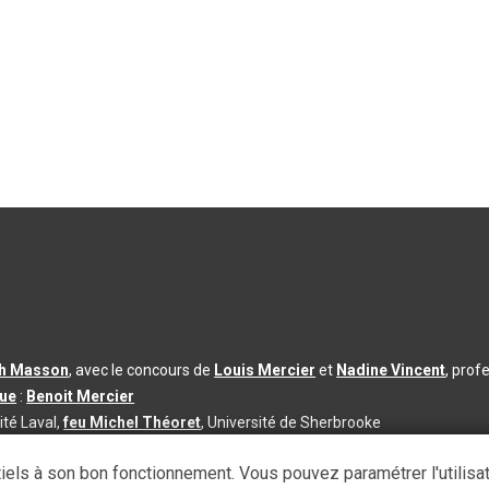
th Masson
, avec le concours de
Louis Mercier
et
Nadine Vincent
, prof
que
:
Benoit Mercier
ité Laval,
feu Michel Théoret
, Université de Sherbrooke
s d’utilisation
|
Paramètres des témoins
iels à son bon fonctionnement. Vous pouvez paramétrer l'utilisa
se à jour du contenu :
2026-08-03