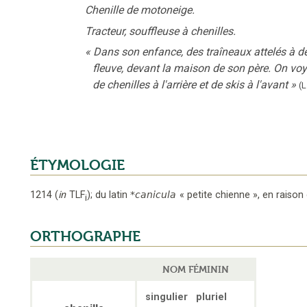
Chenille de motoneige.
Tracteur, souffleuse à chenilles.
«
Dans son enfance, des traîneaux attelés à de
fleuve, devant la maison de son père. On vo
de chenilles à l'arrière et de skis à l'avant
»
(L
ÉTYMOLOGIE
1214
(
in
TLF
);
du latin
*canicula
«
petite chienne
»,
en raison 
i
ORTHOGRAPHE
NOM FÉMININ
singulier
pluriel