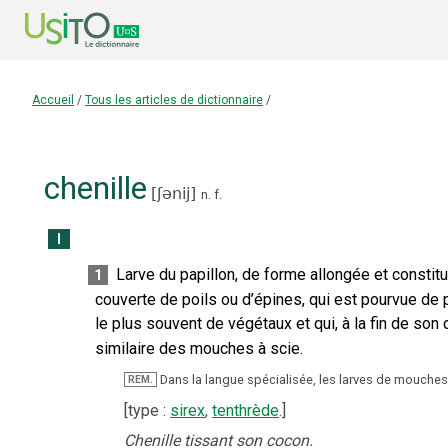
Accueil
/
Tous les articles de dictionnaire
/
chenille
[
ʃənij
]
n.
f.
I
Larve du papillon, de forme allongée et constit
1
couverte de poils ou d’épines, qui est pourvue de p
le plus souvent de végétaux et qui, à la fin de so
similaire des mouches à scie.
Dans la langue spécialisée, les larves de mouches
REM.
[
type
:
sirex
,
tenthrède
.]
Chenille tissant son cocon.