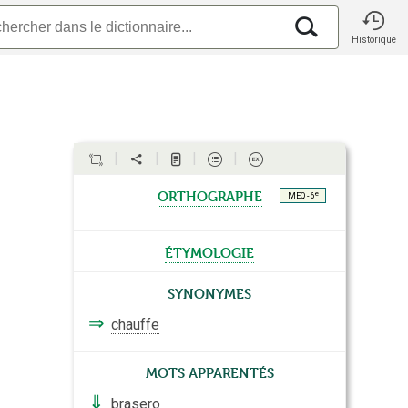
Historique
orthographe
e
MEQ - 6
étymologie
Synonymes
⇒
chauffe
Mots apparentés
⇓
brasero