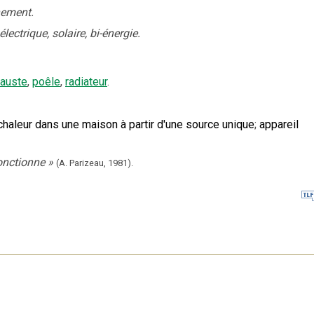
nement.
ectrique, solaire, bi-énergie.
auste
,
poêle
,
radiateur
.
chaleur dans une maison à partir d'une source unique
;
appareil
fonctionne
»
(A. Parizeau,
1981).