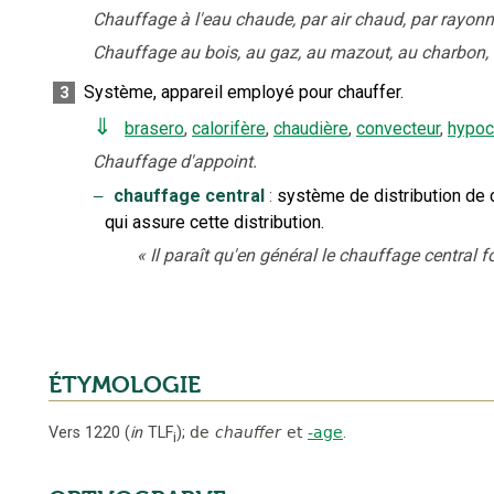
Chauffage à l'eau chaude, par air chaud, par rayon
Chauffage au bois, au gaz, au mazout, au charbon, él
Système, appareil employé pour chauffer.
3
⇓
brasero
,
calorifère
,
chaudière
,
convecteur
,
hypoc
Chauffage d'appoint.
‒
chauffage central
:
système de distribution de 
qui assure cette distribution.
«
Il paraît qu'en général le chauffage central 
ÉTYMOLOGIE
Vers 1220
(
in
TLF
);
de
chauffer
et
-age
.
i