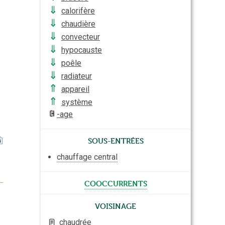
⇓
calorifère
⇓
chaudière
⇓
convecteur
⇓
hypocauste
⇓
poêle
⇓
radiateur
⇑
appareil
⇑
système
-age
Sous-entrées
chauffage central
cooccurrents
Voisinage
chaudrée