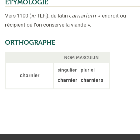
ÉTYMOLOGIE
Vers 1100
(
in
TLF
);
du latin
carnarium
«
endroit ou
i
récipient où l'on conserve la viande
».
ORTHOGRAPHE
NOM MASCULIN
singulier
pluriel
charnier
charnier
charniers