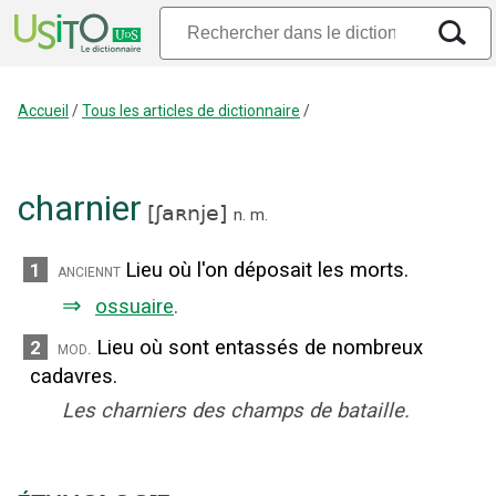
Accueil
/
Tous les articles de dictionnaire
/
charnier
[
ʃaʀnje
]
n.
m.
Lieu où l'on déposait les morts.
1
anciennt
⇒
ossuaire
.
Lieu où sont entassés de nombreux
2
mod.
cadavres.
Les charniers des champs de bataille.