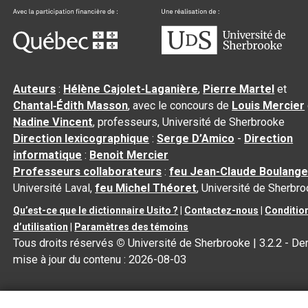
Auteurs
:
Hélène Cajolet-Laganière
,
Pierre Martel
et
Chantal‑Édith Masson
, avec le concours de
Louis Mercier
Nadine Vincent
, professeurs, Université de Sherbrooke
Direction lexicographique
:
Serge D’Amico
-
Direction
informatique
:
Benoit Mercier
Professeurs collaborateurs
:
feu Jean-Claude Boulange
Université Laval,
feu Michel Théoret
, Université de Sherbr
Qu’est-ce que le dictionnaire Usito ?
|
Contactez-nous
|
Conditio
d’utilisation
|
Paramètres des témoins
Tous droits réservés
©
Université de Sherbrooke |
3.2.2
- Der
mise à jour du contenu :
2026-08-03