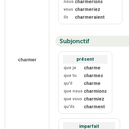
charmerions
nous
charmeriez
vous
charmeraient
ils
Subjonctif
présent
charmer
charme
que je
charmes
que tu
charme
qu'
il
charmions
que nous
charmiez
que vous
charment
qu'
ils
imparfait