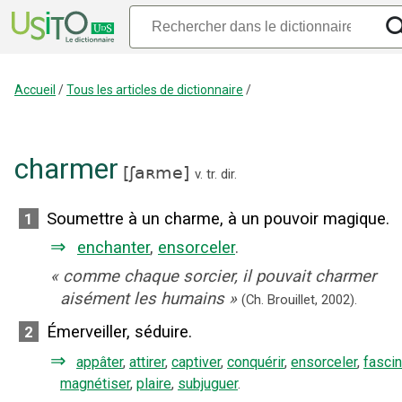
Accueil
/
Tous les articles de dictionnaire
/
charmer
[
ʃaʀme
]
v. tr. dir.
Soumettre à un charme, à un pouvoir magique.
1
⇒
enchanter
,
ensorceler
.
«
comme chaque sorcier, il pouvait charmer
aisément les humains
»
(Ch. Brouillet,
2002).
Émerveiller, séduire.
2
⇒
appâter
,
attirer
,
captiver
,
conquérir
,
ensorceler
,
fascin
magnétiser
,
plaire
,
subjuguer
.