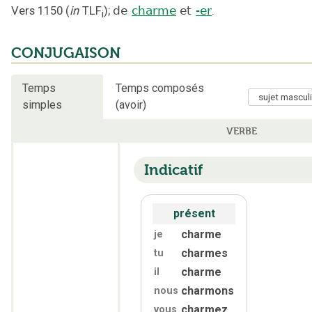
Vers 1150
(
in
TLF
);
de
charme
et
-er
.
i
CONJUGAISON
Temps
Temps composés
simples
(avoir)
VERBE
Indicatif
présent
charme
je
charmes
tu
charme
il
charmons
nous
charmez
vous