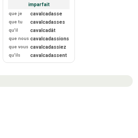
imparfait
cavalcadasse
que je
cavalcadasses
que tu
cavalcadât
qu'
il
cavalcadassions
que nous
cavalcadassiez
que vous
cavalcadassent
qu'
ils