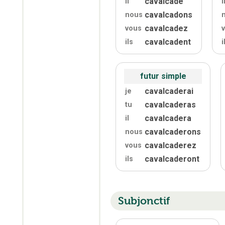
cavalcade
il
i
cavalcadons
nous
cavalcadez
vous
cavalcadent
ils
i
futur simple
cavalcaderai
je
cavalcaderas
tu
cavalcadera
il
cavalcaderons
nous
cavalcaderez
vous
cavalcaderont
ils
Subjonctif