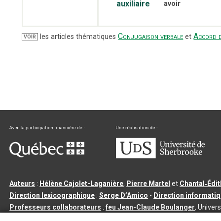
auxiliaire
avoir
Conjugaison verbale
Accord d
les articles thématiques
et
VOIR
Auteurs
:
Hélène Cajolet-Laganière
,
Pierre Martel
et
Chantal‑Édi
Direction lexicographique
:
Serge D’Amico
-
Direction informati
Professeurs collaborateurs
:
feu Jean-Claude Boulanger
, Univers