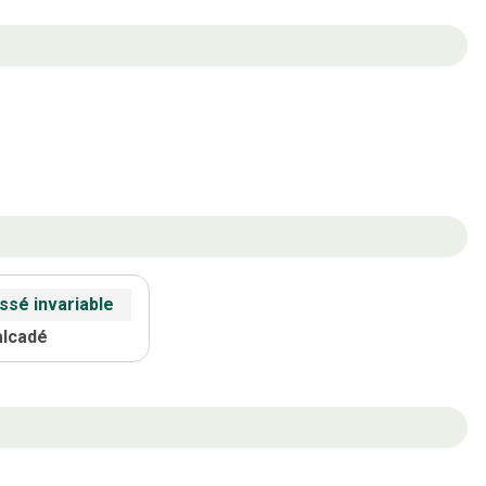
ssé invariable
alcadé