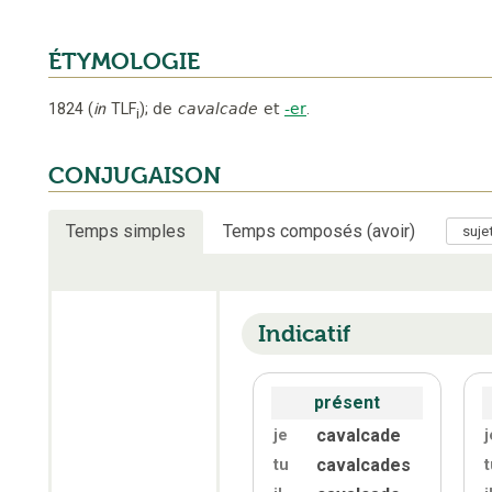
ÉTYMOLOGIE
1824
(
in
TLF
);
de
cavalcade
et
-er
.
i
CONJUGAISON
Temps simples
Temps composés (avoir)
Indicatif
présent
cavalcade
je
j
cavalcades
tu
t