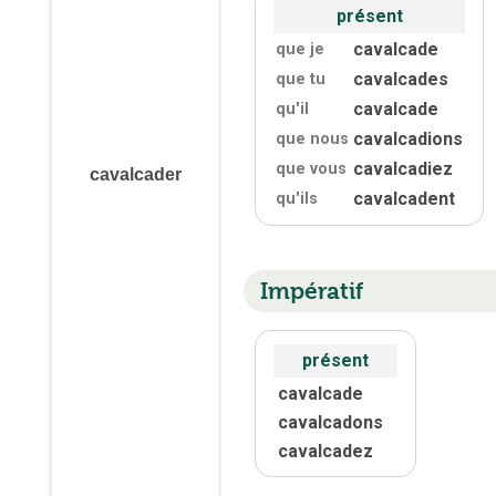
présent
cavalcade
que je
cavalcades
que tu
cavalcade
qu'
il
cavalcadions
que nous
cavalcadiez
que vous
cavalcader
cavalcadent
qu'
ils
Impératif
présent
cavalcade
cavalcadons
cavalcadez