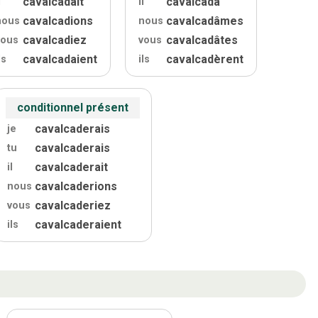
cavalcadait
cavalcada
l
il
cavalcadions
cavalcadâmes
nous
nous
cavalcadiez
cavalcadâtes
vous
vous
cavalcadaient
cavalcadèrent
ls
ils
conditionnel présent
cavalcaderais
je
cavalcaderais
tu
cavalcaderait
il
cavalcaderions
nous
cavalcaderiez
vous
cavalcaderaient
ils