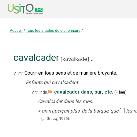
Accueil
/
Tous les articles de dictionnaire
/
cavalcader
[
kavalkade
]
v.
Courir en tous sens et de manière bruyante.
V. intr.
Enfants qui cavalcadent.
‒
cavalcader dans, sur, etc.
(
+
lieu
)
V. tr. indir.
Cavalcader dans les rues.
«
on n'aperçoit plus, de la barque, que
[...]
les r
(J. Gracq,
1976
).