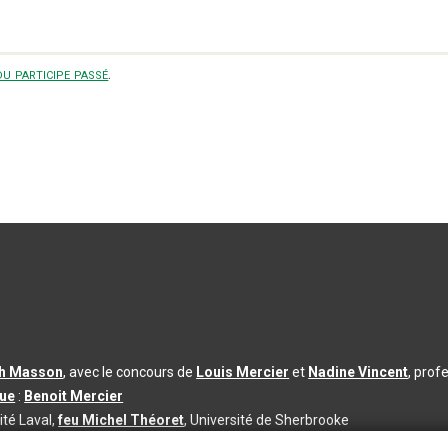
u participe passé
.
th Masson
, avec le concours de
Louis Mercier
et
Nadine Vincent
, prof
que
:
Benoit Mercier
ité Laval,
feu Michel Théoret
, Université de Sherbrooke