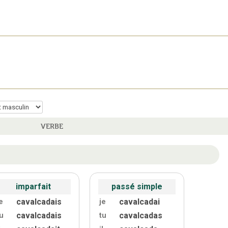
VERBE
imparfait
passé simple
cavalcadais
cavalcadai
e
je
cavalcadais
cavalcadas
u
tu