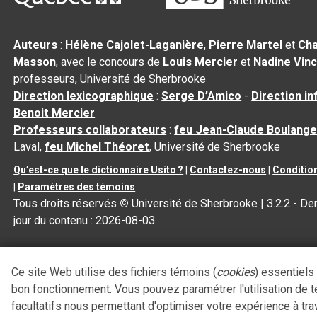
Auteurs
:
Hélène Cajolet-Laganière
,
Pierre Martel
et
Cha
Masson
, avec le concours de
Louis Mercier
et
Nadine Vin
professeurs, Université de Sherbrooke
Direction lexicographique
:
Serge D’Amico
-
Direction i
Benoit Mercier
Professeurs collaborateurs
:
feu Jean-Claude Boulange
Laval,
feu Michel Théoret
, Université de Sherbrooke
Qu’est-ce que le dictionnaire Usito ?
|
Contactez-nous
|
Condition
|
Paramètres des témoins
Tous droits réservés
©
Université de Sherbrooke |
3.2.2
- Der
jour du contenu :
2026-08-03
Ce site Web utilise des fichiers témoins (
cookies
) essentiels
bon fonctionnement. Vous pouvez paramétrer l'utilisation de 
facultatifs nous permettant d'optimiser votre expérience à tra