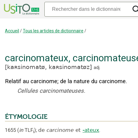
Accueil
/
Tous les articles de dictionnaire
/
carcinomateux
,
carcinomateus
[
kaʀsinomatø,
kaʀsinomatøz
]
adj.
Relatif au carcinome
;
de la nature du carcinome.
Cellules carcinomateuses.
ÉTYMOLOGIE
1655
(
in
TLF
);
de
carcinome
et
-ateux
.
i