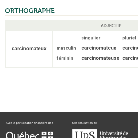
ORTHOGRAPHE
ADJECTIF
singulier
pluriel
carcinomateux
carci
masculin
carcinomateux
carcinomateuse
carci
féminin