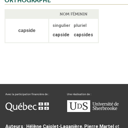
ORTHOGRAPHE
NOM FÉMININ
singulier
pluriel
capside
capside
capsides
Auteurs
:
Hélène Cajolet-Laganière
,
Pierre Martel
et