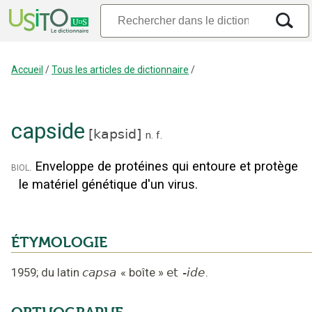
Accueil
/
Tous les articles de dictionnaire
/
capside
[
kapsid
]
n.
f.
Enveloppe de protéines qui entoure et protège
biol.
le matériel génétique d'un virus.
ÉTYMOLOGIE
1959
;
du latin
capsa
«
boîte
»
et
-ide
.