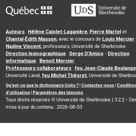
Auteurs
:
Hélène Cajolet-Laganière
,
Pierre Martel
et
Chantal‑Édith Masson
, avec le concours de
Louis Mercier
Nadine Vincent
, professeurs, Université de Sherbrooke
Direction lexicographique
:
Serge D’Amico
-
Direction
informatique
:
Benoit Mercier
Professeurs collaborateurs
:
feu Jean-Claude Boulange
Université Laval,
feu Michel Théoret
, Université de Sherbr
Qu’est-ce que le dictionnaire Usito ?
|
Contactez-nous
|
Conditio
d’utilisation
|
Paramètres des témoins
Tous droits réservés
©
Université de Sherbrooke |
3.2.2
- Der
mise à jour du contenu :
2026-08-03