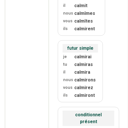
calmit
il
calmîmes
nous
calmîtes
vous
calmirent
ils
futur simple
calmirai
je
calmiras
tu
calmira
il
calmirons
nous
calmirez
vous
calmiront
ils
conditionnel
présent