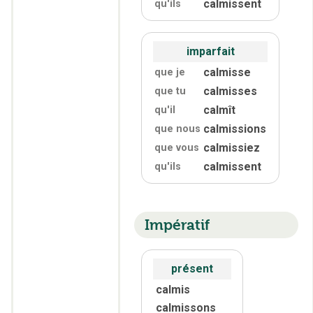
calmissent
qu'
ils
imparfait
calmisse
que je
calmisses
que tu
calmît
qu'
il
calmissions
que nous
calmissiez
que vous
calmissent
qu'
ils
Impératif
présent
calmis
calmissons