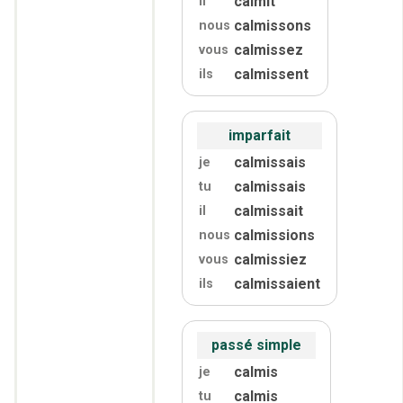
calmit
il
calmissons
nous
calmissez
vous
calmissent
ils
imparfait
calmissais
je
calmissais
tu
calmissait
il
calmissions
nous
calmissiez
vous
calmissaient
ils
passé simple
calmis
je
calmis
tu