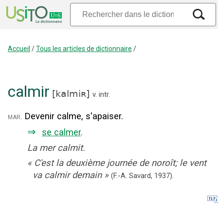
Accueil
/
Tous les articles de dictionnaire
/
calmir
[
kalmiʀ
]
v. intr.
Devenir calme, s'apaiser.
mar.
⇒
se calmer
.
La mer calmit.
«
C'est la deuxième journée de noroît; le vent
va calmir demain
»
(F.-A. Savard,
1937).