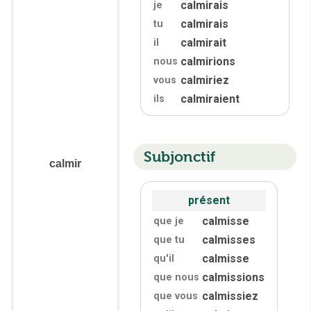
calmirais
je
calmirais
tu
calmirait
il
calmirions
nous
calmiriez
vous
calmiraient
ils
Subjonctif
calmir
présent
calmisse
que je
calmisses
que tu
calmisse
qu'
il
calmissions
que nous
calmissiez
que vous