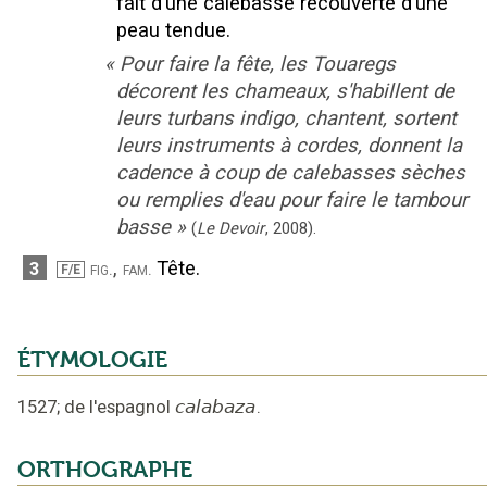
fait d’une calebasse recouverte d’une
peau tendue.
«
Pour faire la fête, les Touaregs
décorent les chameaux, s'habillent de
leurs turbans indigo, chantent, sortent
leurs instruments à cordes, donnent la
cadence à coup de calebasses sèches
ou remplies d'eau pour faire le tambour
basse
»
(
Le Devoir
,
2008
).
,
Tête.
3
fig.
fam.
F/E
ÉTYMOLOGIE
1527
;
de l'espagnol
calabaza
.
ORTHOGRAPHE