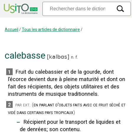
Accueil
/
Tous les articles de dictionnaire
/
calebasse
[
kalbɑs
]
n.
f.
Fruit du calebassier et de la gourde, dont
1
l’écorce devient dure à pleine maturité et dont on
fait des récipients, des objets utilitaires et des
instruments de musique traditionnels.
2
par ext.
(
en parlant d’objets faits avec ce fruit séché et
vidé dans certains pays tropicaux
)
‒
Récipient pour le transport de liquides et
de denrées
;
son contenu.