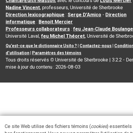
Chantal‑Édith Masson
, avec le concours de
Louis Mercier
Nadine Vincent
, professeurs, Université de Sherbrooke
Direction lexicographique
:
Serge D’Amico
-
Direction
informatique
:
Benoit Mercier
Professeurs collaborateurs
:
feu Jean-Claude Boulange
Université Laval,
feu Michel Théoret
, Université de Sherbr
Qu’est-ce que le dictionnaire Usito ?
|
Contactez-nous
|
Conditio
d’utilisation
|
Paramètres des témoins
Tous droits réservés
©
Université de Sherbrooke |
3.2.2
- Der
mise à jour du contenu :
2026-08-03
Ce site Web utilise des fichiers témoins (
cookies
) essentiels