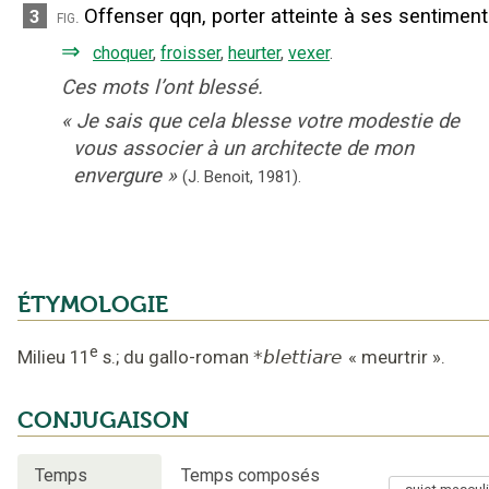
Offenser qqn, porter atteinte à ses sentiment
3
fig.
⇒
choquer
,
froisser
,
heurter
,
vexer
.
Ces mots l’ont blessé.
«
Je sais que cela blesse votre modestie de
vous associer à un architecte de mon
envergure
»
(J. Benoit,
1981).
ÉTYMOLOGIE
e
Milieu 11
s.
;
du gallo-roman
*blettiare
«
meurtrir
».
CONJUGAISON
Temps
Temps composés