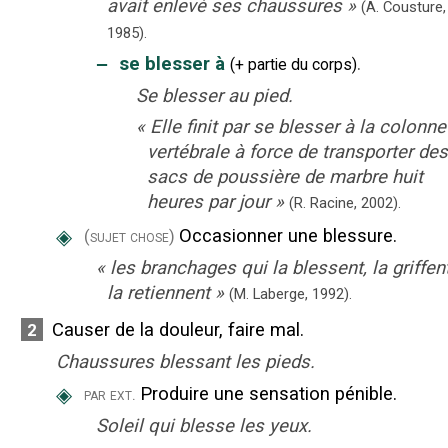
avait enlevé ses chaussures
»
(A. Cousture,
1985).
‒
se blesser à
.
(
+ partie du corps
)
Se blesser au pied.
«
Elle finit par se blesser à la colonne
vertébrale à force de transporter des
sacs de poussière de marbre huit
heures par jour
»
(R. Racine,
2002).
◈
Occasionner une blessure.
(sujet chose)
«
les branchages qui la blessent, la griffent
la retiennent
»
(M. Laberge,
1992).
Causer de la douleur, faire mal.
2
Chaussures blessant les pieds.
◈
Produire une sensation pénible.
par ext.
Soleil qui blesse les yeux.