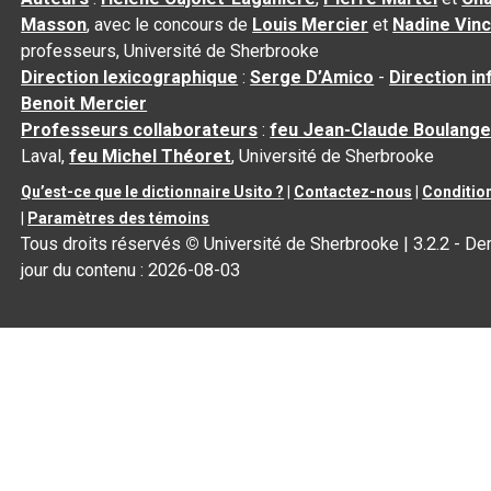
Masson
, avec le concours de
Louis Mercier
et
Nadine Vin
professeurs, Université de Sherbrooke
Direction lexicographique
:
Serge D’Amico
-
Direction i
Benoit Mercier
Professeurs collaborateurs
:
feu Jean-Claude Boulange
Laval,
feu Michel Théoret
, Université de Sherbrooke
Qu’est-ce que le dictionnaire Usito ?
|
Contactez-nous
|
Condition
|
Paramètres des témoins
Tous droits réservés
©
Université de Sherbrooke |
3.2.2
- Der
jour du contenu :
2026-08-03