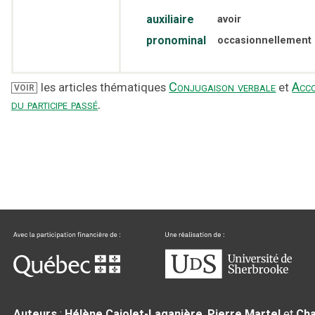
auxiliaire
avoir
pronominal
occasionnellement
Conjugaison verbale
Acc
les articles thématiques
et
VOIR
du participe passé
.
Auteurs
:
Hélène Cajolet-Laganière
,
Pierre Martel
et
Cha