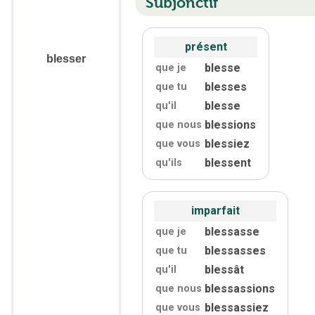
Subjonctif
présent
blesser
blesse
que je
blesses
que tu
blesse
qu'
il
blessions
que nous
blessiez
que vous
blessent
qu'
ils
imparfait
blessasse
que je
blessasses
que tu
blessât
qu'
il
blessassions
que nous
blessassiez
que vous