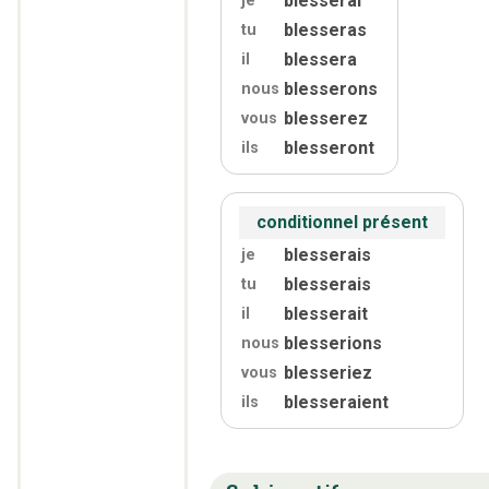
blesserai
je
blesseras
tu
blessera
il
blesserons
nous
blesserez
vous
blesseront
ils
conditionnel présent
blesserais
je
blesserais
tu
blesserait
il
blesserions
nous
blesseriez
vous
blesseraient
ils