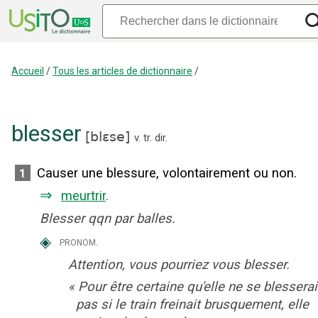
Accueil
/
Tous les articles de dictionnaire
/
blesser
[
blɛse
]
v. tr. dir.
Causer une blessure, volontairement ou non.
1
⇒
meurtrir
.
Blesser qqn par balles.
◈
pronom.
Attention, vous pourriez vous blesser.
«
Pour être certaine qu'elle ne se blesserai
pas si le train freinait brusquement, elle