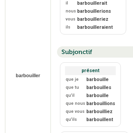
barbouillerait
il
barbouillerions
nous
barbouilleriez
vous
barbouilleraient
ils
Subjonctif
présent
barbouiller
barbouille
que je
barbouilles
que tu
barbouille
qu'
il
barbouillions
que nous
barbouilliez
que vous
barbouillent
qu'
ils