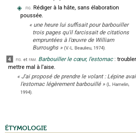
◈
Rédiger à la hâte, sans élaboration
fig.
poussée.
«
une heure lui suffisait pour barbouiller
trois pages qu'il farcissait de citations
empruntées à l'œuvre de William
Burroughs
»
(V.-L. Beaulieu,
1974).
Barbouiller le cœur, l'estomac
:
troubler
4
fig.
fam.
et
mettre mal à l'aise.
«
J'ai proposé de prendre le volant : Lépine avai
l'estomac légèrement barbouillé
»
(L. Hamelin,
1994).
ÉTYMOLOGIE