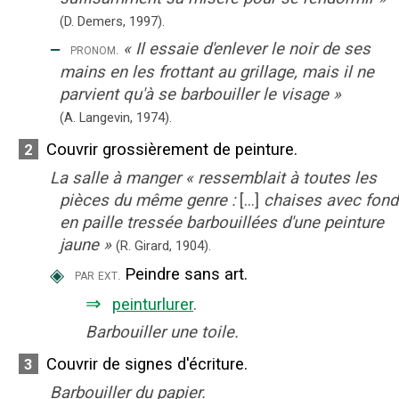
(D. Demers,
1997).
‒
«
Il essaie d'enlever le noir de ses
pronom.
mains en les frottant au grillage, mais il ne
parvient qu'à se barbouiller le visage
»
(A. Langevin,
1974).
Couvrir grossièrement de peinture.
2
La salle à manger
«
ressemblait à toutes les
pièces du même genre :
[...]
chaises avec fon
en paille tressée barbouillées d'une peinture
jaune
»
(R. Girard,
1904).
◈
Peindre sans art.
par ext.
⇒
peinturlurer
.
Barbouiller une toile.
Couvrir de signes d'écriture.
3
Barbouiller du papier.