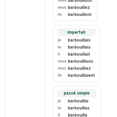
barbouillons
nous
barbouillez
vous
barbouillent
ils
imparfait
barbouillais
je
barbouillais
tu
barbouillait
il
barbouillions
nous
barbouilliez
vous
barbouillaient
ils
passé simple
barbouillai
je
barbouillas
tu
barbouilla
il