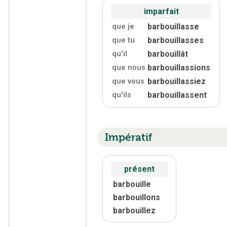
imparfait
barbouillasse
que je
barbouillasses
que tu
barbouillât
qu'
il
barbouillassions
que nous
barbouillassiez
que vous
barbouillassent
qu'
ils
Impératif
présent
barbouille
barbouillons
barbouillez