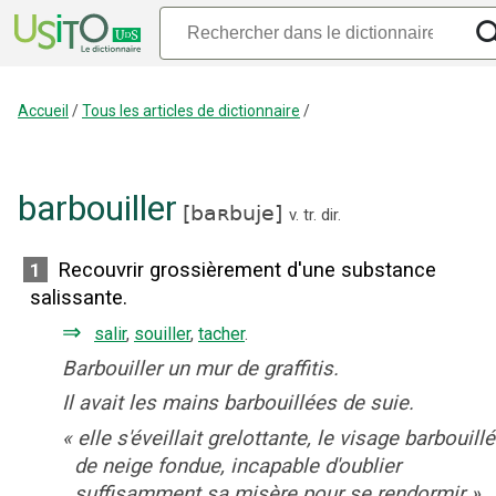
Accueil
/
Tous les articles de dictionnaire
/
barbouiller
[
baʀbuje
]
v. tr. dir.
Recouvrir grossièrement d'une substance
1
salissante.
⇒
salir
,
souiller
,
tacher
.
Barbouiller un mur de graffitis.
Il avait les mains barbouillées de suie.
«
elle s'éveillait grelottante, le visage barbouillé
de neige fondue, incapable d'oublier
suffisamment sa misère pour se rendormir
»