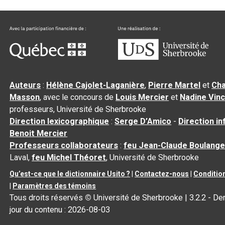
Auteurs
:
Hélène Cajolet-Laganière
,
Pierre Martel
et
Cha
Masson
, avec le concours de
Louis Mercier
et
Nadine Vin
professeurs, Université de Sherbrooke
Direction lexicographique
:
Serge D’Amico
-
Direction i
Benoit Mercier
Professeurs collaborateurs
:
feu Jean-Claude Boulange
Laval,
feu Michel Théoret
, Université de Sherbrooke
Qu’est-ce que le dictionnaire Usito ?
|
Contactez-nous
|
Condition
|
Paramètres des témoins
Tous droits réservés
©
Université de Sherbrooke |
3.2.2
- Der
jour du contenu :
2026-08-03