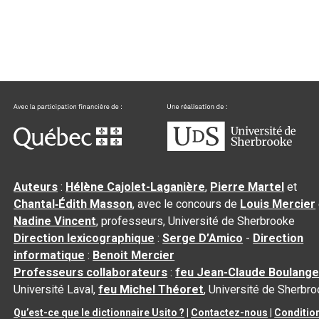
Auteurs
:
Hélène Cajolet-Laganière
,
Pierre Martel
et
Chantal‑Édith Masson
, avec le concours de
Louis Mercier
Nadine Vincent
, professeurs, Université de Sherbrooke
Direction lexicographique
:
Serge D’Amico
-
Direction
informatique
:
Benoit Mercier
Professeurs collaborateurs
:
feu Jean-Claude Boulange
Université Laval,
feu Michel Théoret
, Université de Sherbr
Qu’est-ce que le dictionnaire Usito ?
|
Contactez-nous
|
Conditio