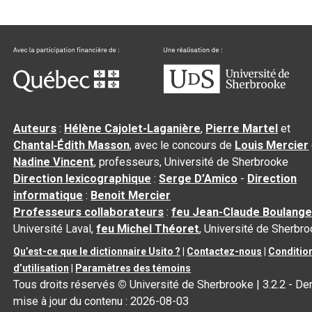
Auteurs
:
Hélène Cajolet-Laganière
,
Pierre Martel
et
Chantal‑Édith Masson
, avec le concours de
Louis Mercier
Nadine Vincent
, professeurs, Université de Sherbrooke
Direction lexicographique
:
Serge D’Amico
-
Direction
informatique
:
Benoit Mercier
Professeurs collaborateurs
:
feu Jean-Claude Boulange
Université Laval,
feu Michel Théoret
, Université de Sherbr
Qu’est-ce que le dictionnaire Usito ?
|
Contactez-nous
|
Conditio
d’utilisation
|
Paramètres des témoins
Tous droits réservés
©
Université de Sherbrooke |
3.2.2
- Der
mise à jour du contenu :
2026-08-03