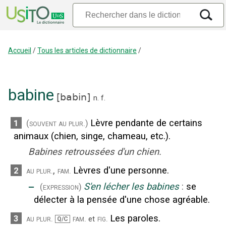
Accueil
/
Tous les articles de dictionnaire
/
babine
[
babin
]
n.
f.
Lèvre pendante de certains
1
(souvent au plur.)
animaux (chien, singe, chameau, etc.).
Babines retroussées d'un chien.
,
Lèvres d'une personne.
2
au plur.
fam.
‒
S'en lécher les babines
:
se
(expression)
délecter à la pensée d'une chose agréable.
Les paroles.
3
au plur.
fam.
fig.
et
Q/C