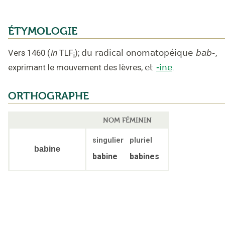
ÉTYMOLOGIE
Vers 1460
(
in
TLF
);
du radical onomatopéique
bab-
,
i
exprimant le mouvement des lèvres
,
et
-ine
.
ORTHOGRAPHE
NOM FÉMININ
singulier
pluriel
babine
babine
babines